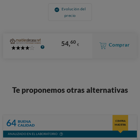
Evolución del
precio
60
54,
Comprar
€
4
Stars
Te proponemos otras alternativas
64
BUENA
COMPRA
CALIDAD
MAESTRA
ANALIZADO EN EL LABORATORIO