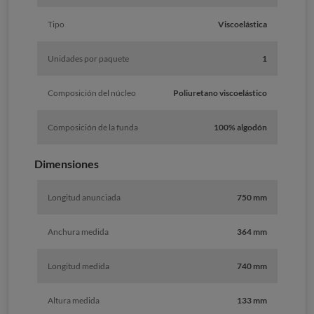
Tipo
Viscoelástica
Unidades por paquete
1
Composición del núcleo
Poliuretano viscoelástico
Composición de la funda
100% algodón
Dimensiones
Longitud anunciada
750 mm
Anchura medida
364 mm
Longitud medida
740 mm
Altura medida
133 mm