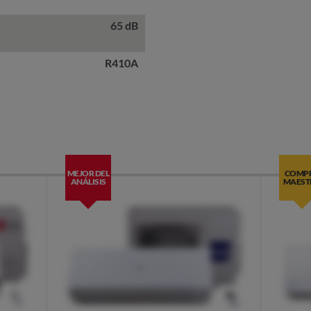
65 dB
R410A
MEJOR DEL
COMP
ANÁLISIS
MAEST