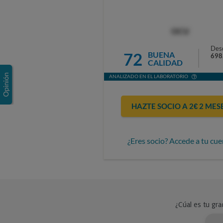
OCU
Des
72
BUENA
698
CALIDAD
ANALIZADO EN EL LABORATORIO
HAZTE SOCIO A 2€ 2 MES
¿Eres socio? Accede a tu cue