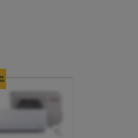
RA
RA