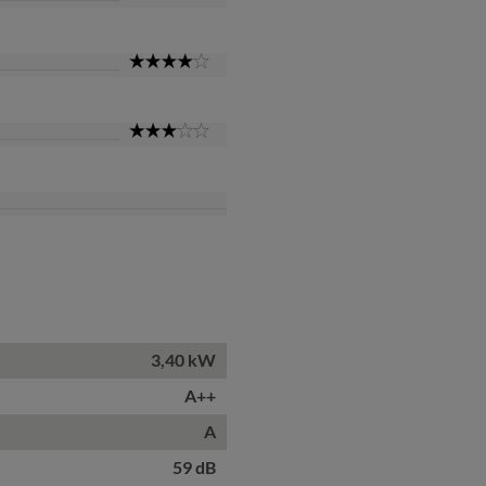
Star
4
Star
3
Star
3,40 kW
A++
A
59 dB