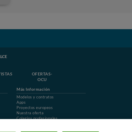
LLCE
ISTAS
OFERTAS-
OCU
Más Información
Modelos y contratos
Apps
Proyectos europeos
Nuestra oferta
Colegios profesionales
Mapa del sitio