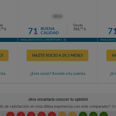
OCU
de
Desde
71
7
BUENA
14
51
,
702,
€
€
CALIDAD
ANALIZADO EN EL LABORATORIO
ANALIZADO 
ES
HAZTE SOCIO A 2€ 2 MESES
H
nta
¿Eres socio? Accede a tu cuenta
¿Er