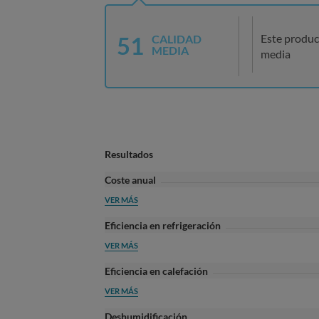
51
Este produc
CALIDAD
MEDIA
media
Resultados
Coste anual
VER MÁS
Eficiencia en refrigeración
VER MÁS
Eficiencia en calefación
VER MÁS
Deshumidificación