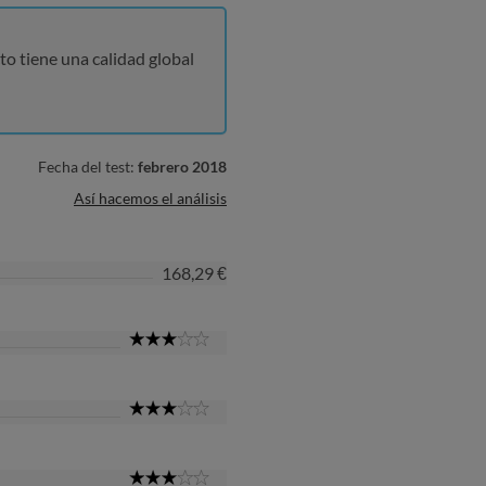
to tiene una calidad global
Fecha del test:
febrero 2018
Así hacemos el análisis
168,29 €
3
Star
3
Star
3