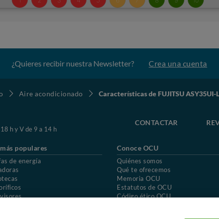
¿Quieres recibir nuestra Newsletter?
Crea una cuenta
o
Aire acondicionado
Características de FUJITSU ASY35UI-
CONTACTAR
REV
 18 h y V de 9 a 14 h
 más populares
Conoce OCU
fas de energía
Quiénes somos
adoras
Qué te ofrecemos
otecas
Memoria OCU
oríficos
Estatutos de OCU
visores
Código ético OCU
chones
Preguntas frecuentes