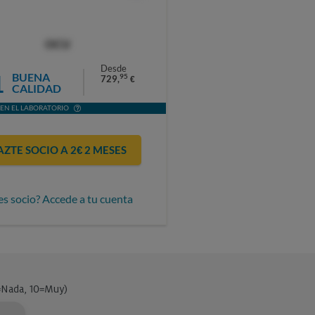
OCU
Desde
1
BUENA
95
729,
€
CALIDAD
EN EL LABORATORIO
AZTE SOCIO A 2€ 2 MESES
es socio? Accede a tu cuenta