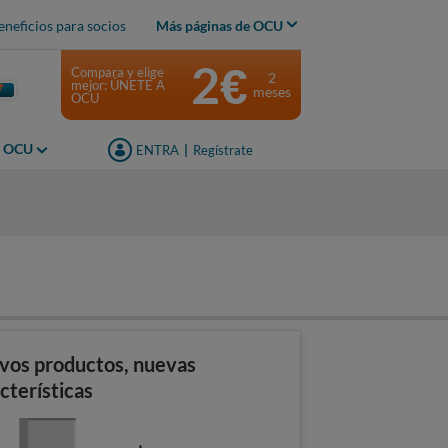
eneficios para socios
Más páginas de OCU
2€
Compara y elige
2
mejor: ÚNETE A
meses
OCU
s OCU
ENTRA
|
Regístrate
vos productos, nuevas
cterísticas