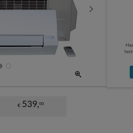
Haz
test
539,
00
€