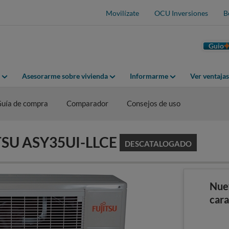
Movilízate
OCU Inversiones
B
Guio
Asesorarme sobre vivienda
Informarme
Ver ventaja
uía de compra
Comparador
Consejos de uso
ITSU ASY35UI-LLCE
DESCATALOGADO
Nue
cara