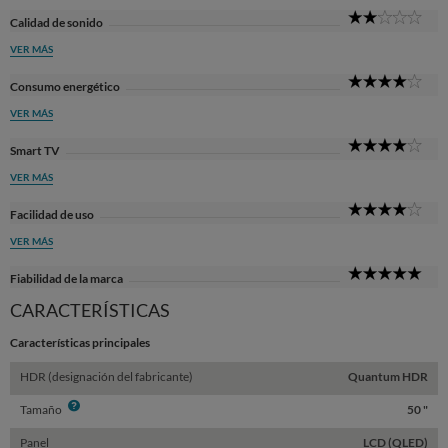
2
Calidad de sonido
Sta
VER MÁS
4
Consumo energético
Sta
VER MÁS
4
Smart TV
Sta
VER MÁS
4
Facilidad de uso
Sta
VER MÁS
5
Fiabilidad de la marca
Sta
CARACTERÍSTICAS
Características principales
HDR (designación del fabricante)
Quantum HDR
Info
Tamaño
50 "
Panel
LCD (QLED)