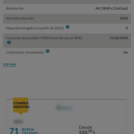
Resolución
4K (3840 x 2160 pix)
Año introducción
2023
Info
Etiqueta energética (a partir de 2021)
E
Consumo anunciado (1000 horas de uso en SDR)
53,00 KWh
Info
Info
Control por movimiento
No
VER MÁS
COMPRA
MAESTRA
OCU
Desde
71
BUENA
00
550,
CALIDAD
€