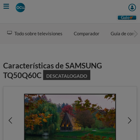
Skip
to
main
Guio
content
Todo sobre televisiones
Comparador
Guía de comp
Características de SAMSUNG
TQ50Q60C
DESCATALOGADO