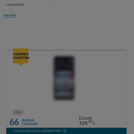
compatible
VER MÁS
COMPRA
MAESTRA
OCU
Desde
66
BUENA
93
159,
CALIDAD
€
ANALIZADO EN EL LABORATORIO