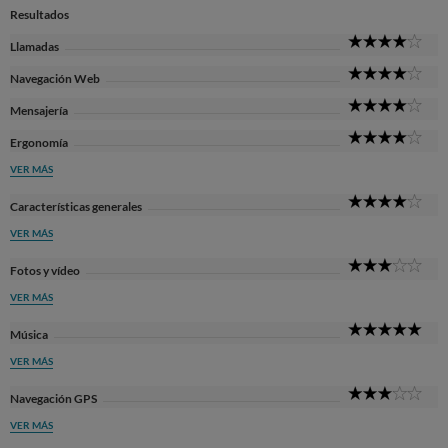
Resultados
4
Llamadas
Sta
4
Navegación Web
Sta
4
Mensajería
Sta
4
Ergonomía
Sta
VER MÁS
4
Características generales
Sta
VER MÁS
3
Fotos y vídeo
Sta
VER MÁS
5
Música
Sta
VER MÁS
3
Navegación GPS
Sta
VER MÁS