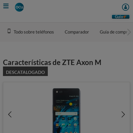
Skip
to
main
Guio
content
Todo sobre teléfonos
Comparador
Guía de compra
Características de ZTE Axon M
DESCATALOGADO