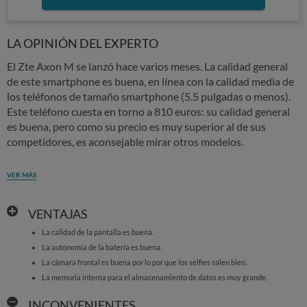
LA OPINIÓN DEL EXPERTO
El Zte Axon M se lanzó hace varios meses. La calidad general
de este smartphone es buena, en línea con la calidad media de
los teléfonos de tamaño smartphone (5.5 pulgadas o menos).
Este teléfono cuesta en torno a 810 euros: su calidad general
es buena, pero como su precio es muy superior al de sus
competidores, es aconsejable mirar otros modelos.
VER MÁS
VENTAJAS
La calidad de la pantalla es buena.
La autonomía de la batería es buena.
La cámara frontal es buena por lo por que los selfies salen bien.
La memoria interna para el almacenamiento de datos es muy grande.
INCONVENIENTES