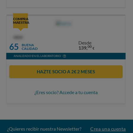
COMPRA
MAESTRA
OCU
Desde
65
BUENA
00
139,
CALIDAD
€
ANALIZADO EN EL LABORATORIO
HAZTE SOCIO A 2€ 2 MESES
¿Eres socio? Accede a tu cuenta
¿Quieres recibir nuestra Newsletter?
Crea una cuenta