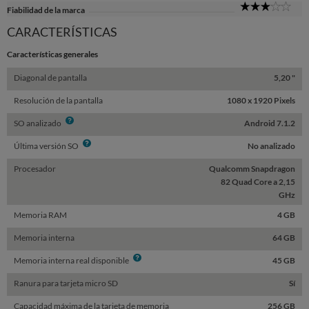
3
Fiabilidad de la marca
Sta
CARACTERÍSTICAS
Características generales
Diagonal de pantalla
5,20 "
Resolución de la pantalla
1080 x 1920 Pixels
Info
SO analizado
Android 7.1.2
Info
Última versión SO
No analizado
Procesador
Qualcomm Snapdragon
82 Quad Core a 2,15
GHz
Memoria RAM
4 GB
Memoria interna
64 GB
Info
Memoria interna real disponible
45 GB
Ranura para tarjeta micro SD
Sí
Capacidad máxima de la tarjeta de memoria
256 GB