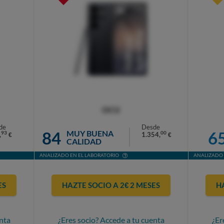
OCU
de
Desde
84
6
MUY BUENA
93
00
,
1.354,
€
€
CALIDAD
ANALIZADO EN EL LABORATORIO
ANALIZADO 
ES
HAZTE SOCIO A 2€ 2 MESES
H
nta
¿Eres socio? Accede a tu cuenta
¿Er