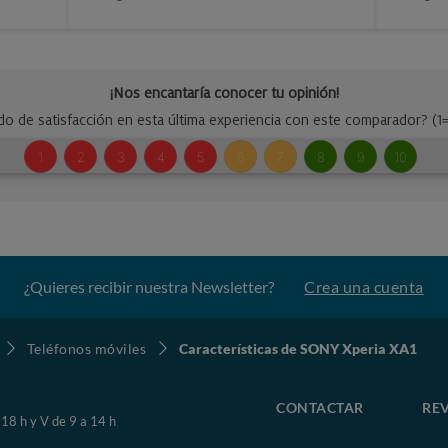
¿Quieres recibir nuestra Newsletter?
Crea una cuenta
Teléfonos móviles
Características de SONY Xperia XA1
CONTACTAR
REV
 18 h y V de 9 a 14 h