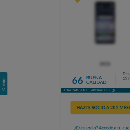
OCU
Des
66
BUENA
159
CALIDAD
ANALIZADO EN EL LABORATORIO
HAZTE SOCIO A 2€ 2 MES
¿Eres socio? Accede a tu cue