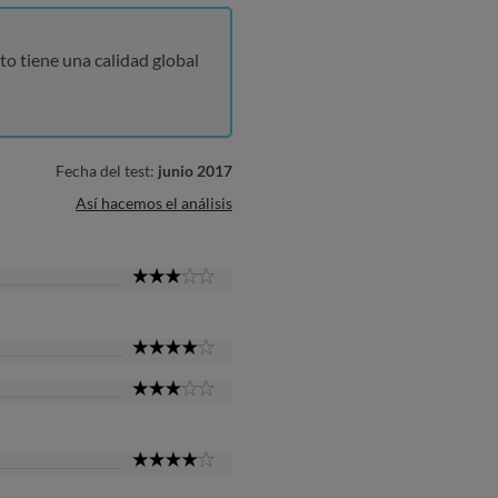
to tiene una calidad global
Fecha del test:
junio 2017
Así hacemos el análisis
3
Star
4
Star
3
Star
4
Star