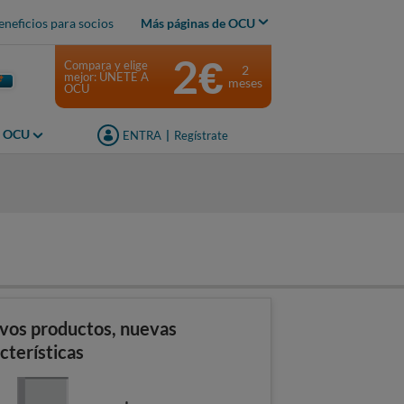
eneficios para socios
Más páginas de OCU
2€
Compara y elige
2
mejor: ÚNETE A
meses
OCU
s OCU
ENTRA
|
Regístrate
s
vos productos, nuevas
cterísticas