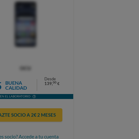
OCU
Desde
5
BUENA
00
139,
€
CALIDAD
EN EL LABORATORIO
AZTE SOCIO A 2€ 2 MESES
es socio? Accede a tu cuenta