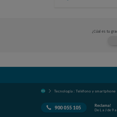
Tecnología : Teléfono y smartphone
Reclama!
900 055 105
De L a J de 9 a