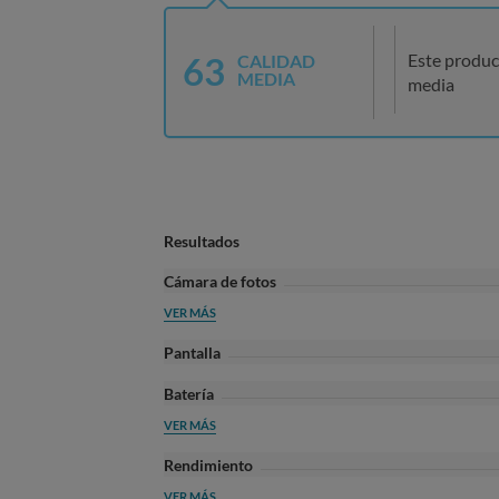
63
Este produc
CALIDAD
MEDIA
media
Resultados
Cámara de fotos
VER MÁS
Pantalla
Batería
VER MÁS
Rendimiento
VER MÁS