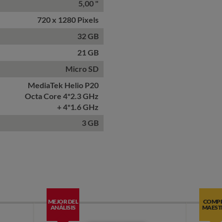
5,00 "
720 x 1280 Pixels
32 GB
21 GB
Micro SD
MediaTek Helio P20
Octa Core 4*2.3 GHz
+ 4*1.6 GHz
3 GB
MEJOR DEL
COMP
ANÁLISIS
MAEST