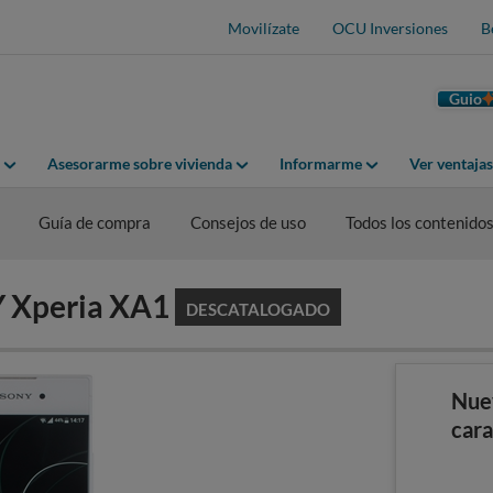
Movilízate
OCU Inversiones
B
Guio
Asesorarme sobre vivienda
Informarme
Ver ventaja
Guía de compra
Consejos de uso
Todos los contenido
Y Xperia XA1
DESCATALOGADO
Nue
cara