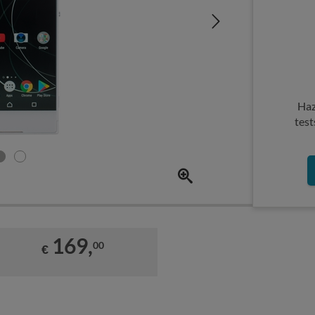
Haz
test
169,
00
€