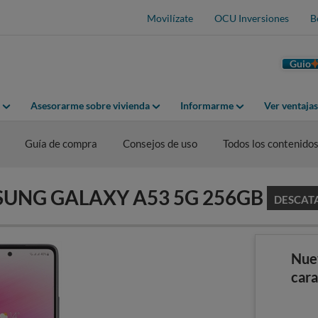
Movilízate
OCU Inversiones
B
Guio
Asesorarme sobre vivienda
Informarme
Ver ventaja
Guía de compra
Consejos de uso
Todos los contenido
AMSUNG GALAXY A53 5G 256GB
DESCAT
Nue
cara