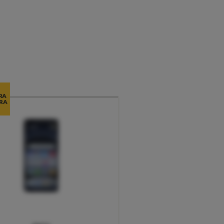
RA
RA