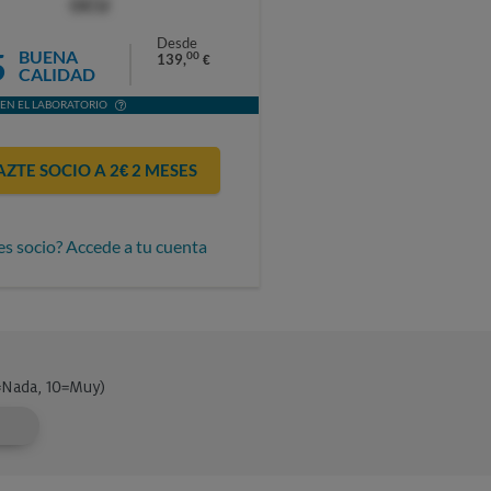
OCU
Desde
5
BUENA
00
139,
€
CALIDAD
EN EL LABORATORIO
AZTE SOCIO A 2€ 2 MESES
es socio? Accede a tu cuenta