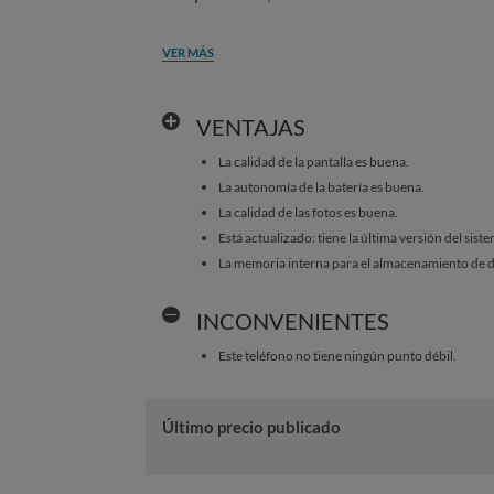
VER MÁS
VENTAJAS
La calidad de la pantalla es buena.
La autonomía de la batería es buena.
La calidad de las fotos es buena.
Está actualizado: tiene la última versión del sist
La memoria interna para el almacenamiento de d
INCONVENIENTES
Este teléfono no tiene ningún punto débil.
Último precio publicado