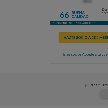
OCU
Des
66
BUENA
159
CALIDAD
ANALIZADO EN EL LABORATORIO
HAZTE SOCIO A 2€ 2 MES
¿Eres socio? Accede a tu cue