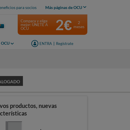
eneficios para socios
Más páginas de OCU
2€
Compara y elige
2
mejor: ÚNETE A
meses
OCU
s OCU
ENTRA
|
Regístrate
s
ALOGADO
vos productos, nuevas
cterísticas