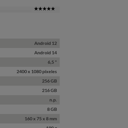
5
Star
Android 12
Android 14
6,5 "
2400 x 1080 píxeles
256 GB
216 GB
n.p.
8 GB
160 x 75 x 8 mm
190 g