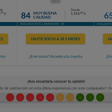
OCU
de
Desde
84
6
MUY BUENA
93
00
,
1.354,
€
€
CALIDAD
ANALIZADO EN EL LABORATORIO
ANALIZADO 
ES
HAZTE SOCIO A 2€ 2 MESES
H
nta
¿Eres socio? Accede a tu cuenta
¿Er