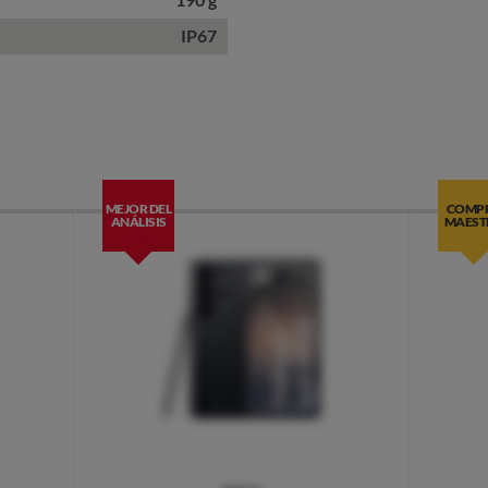
IP67
MEJOR DEL
COMP
ANÁLISIS
MAEST