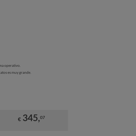
ema operativo.
atos es muy grande.
345,
07
€