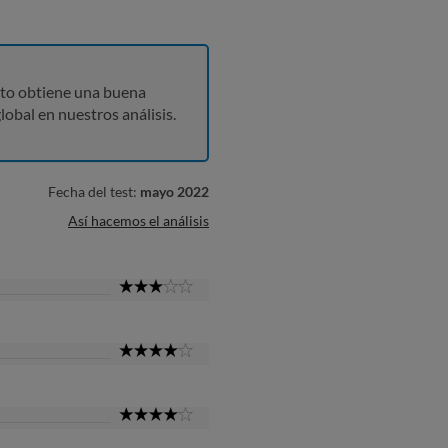
to obtiene una buena
lobal en nuestros análisis.
Fecha del test:
mayo 2022
Así hacemos el análisis
3
Star
4
Star
4
Star