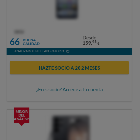
OCU
Desde
66
BUENA
93
159,
CALIDAD
€
ANALIZADO EN EL LABORATORIO
HAZTE SOCIO A 2€ 2 MESES
¿Eres socio? Accede a tu cuenta
MEJOR
DEL
ANÁLISIS