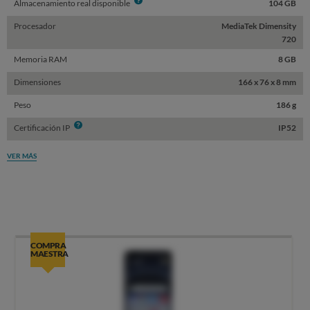
Info
Almacenamiento real disponible
104 GB
Procesador
MediaTek Dimensity
720
Memoria RAM
8 GB
Dimensiones
166 x 76 x 8 mm
Peso
186 g
Info
Certificación IP
IP52
VER MÁS
COMPRA
MAESTRA