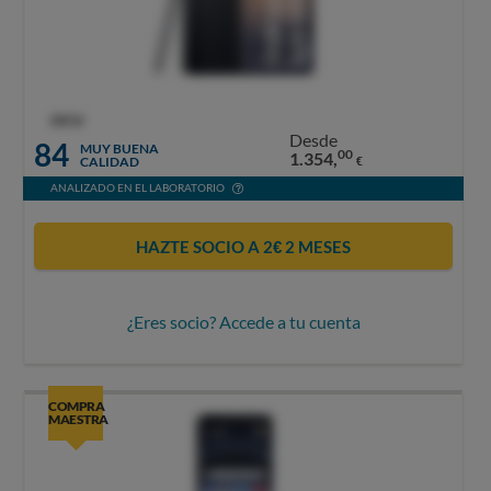
OCU
Desde
84
MUY BUENA
00
1.354,
CALIDAD
€
ANALIZADO EN EL LABORATORIO
HAZTE SOCIO A 2€ 2 MESES
¿Eres socio? Accede a tu cuenta
COMPRA
MAESTRA