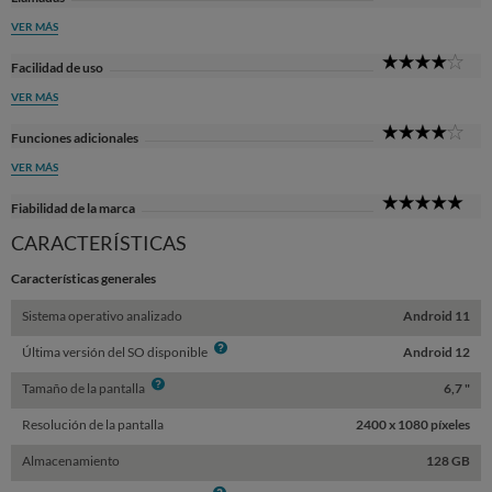
Sta
VER MÁS
4
Facilidad de uso
Sta
VER MÁS
4
Funciones adicionales
Sta
VER MÁS
5
Fiabilidad de la marca
Sta
CARACTERÍSTICAS
Características generales
Sistema operativo analizado
Android 11
Info
Última versión del SO disponible
Android 12
Info
Tamaño de la pantalla
6,7 "
Resolución de la pantalla
2400 x 1080 píxeles
Almacenamiento
128 GB