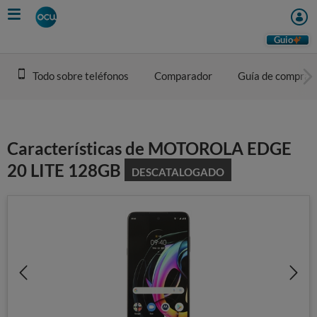
Skip
to
main
Guio
content
Todo sobre teléfonos
Comparador
Guía de compra
Características de MOTOROLA EDGE
20 LITE 128GB
DESCATALOGADO