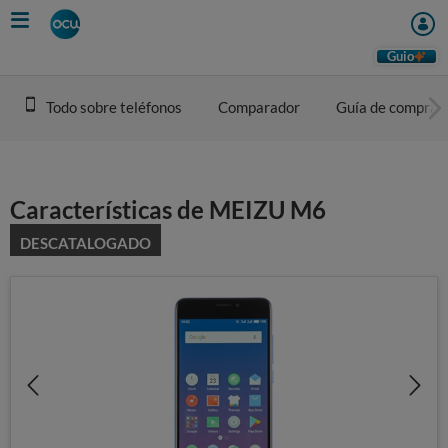
Skip
to
main
Guio
content
Todo sobre teléfonos
Comparador
Guía de compra
Características de MEIZU M6
DESCATALOGADO