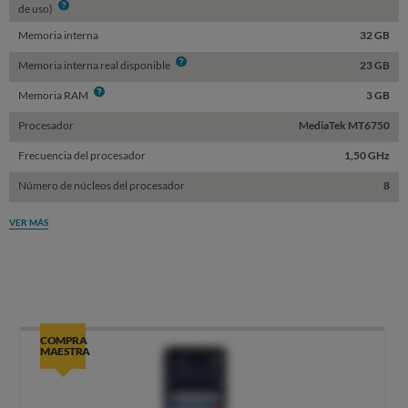
Info
de uso)
Memoria interna
32 GB
Info
Memoria interna real disponible
23 GB
Info
Memoria RAM
3 GB
Procesador
MediaTek MT6750
Frecuencia del procesador
1,50 GHz
Número de núcleos del procesador
8
VER MÁS
COMPRA
MAESTRA