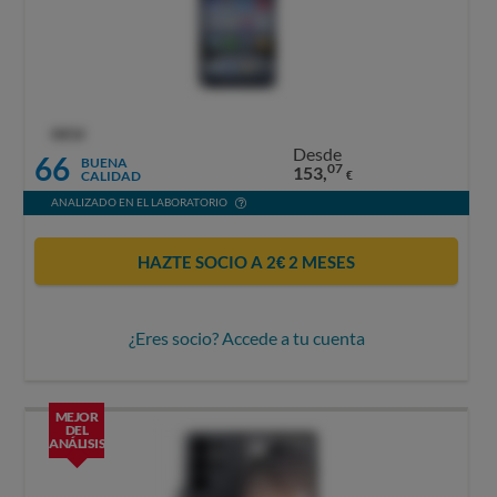
OCU
Desde
66
BUENA
07
153,
CALIDAD
€
ANALIZADO EN EL LABORATORIO
HAZTE SOCIO A 2€ 2 MESES
¿Eres socio? Accede a tu cuenta
MEJOR
DEL
ANÁLISIS