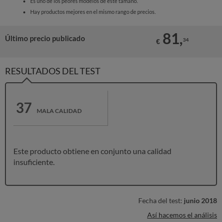
Es uno de los peores modelos de este tamaño.
Hay productos mejores en el mismo rango de precios.
81,
Último precio publicado
34
€
RESULTADOS DEL TEST
37
MALA CALIDAD
Este producto obtiene en conjunto una calidad
insuficiente.
Fecha del test:
junio 2018
Así hacemos el análisis