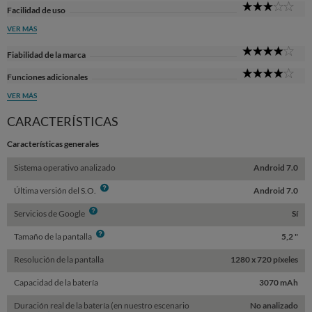
3
Facilidad de uso
Sta
VER MÁS
4
Fiabilidad de la marca
Sta
4
Funciones adicionales
Sta
VER MÁS
CARACTERÍSTICAS
Características generales
Sistema operativo analizado
Android 7.0
Info
Última versión del S.O.
Android 7.0
Info
Servicios de Google
Sí
Info
Tamaño de la pantalla
5,2 "
Resolución de la pantalla
1280 x 720 píxeles
Capacidad de la batería
3070 mAh
Duración real de la batería (en nuestro escenario
No analizado