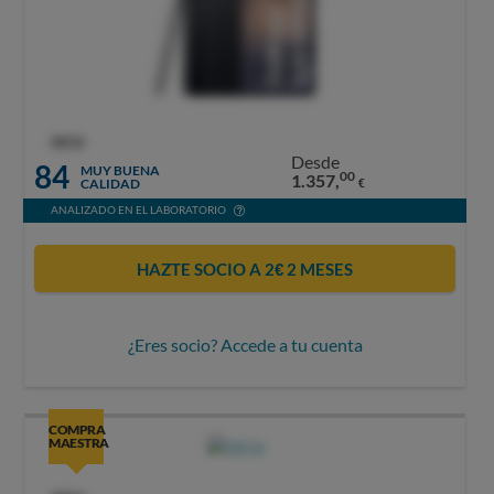
OCU
Desde
84
MUY BUENA
00
1.357,
CALIDAD
€
ANALIZADO EN EL LABORATORIO
HAZTE SOCIO A 2€ 2 MESES
¿Eres socio? Accede a tu cuenta
COMPRA
MAESTRA