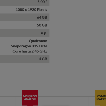
5,00 "
1080 x 1920 Pixels
64 GB
50 GB
n.p.
Qualcomm
Snapdragon 835 Octa
Core hasta 2.45 GHz
4 GB
MEJOR DEL
COMP
ANÁLISIS
MAEST