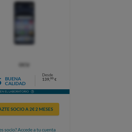
OCU
Desde
5
BUENA
00
139,
€
CALIDAD
EN EL LABORATORIO
AZTE SOCIO A 2€ 2 MESES
es socio? Accede a tu cuenta