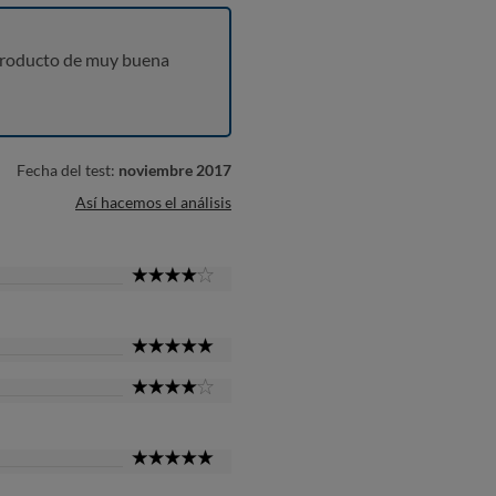
producto de muy buena
Fecha del test:
noviembre 2017
Así hacemos el análisis
4
Star
5
Star
4
Star
5
Star