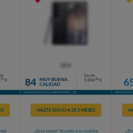
OCU
de
Desde
84
6
MUY BUENA
93
00
,
1.354,
€
€
CALIDAD
ANALIZADO EN EL LABORATORIO
ANALIZADO 
ES
HAZTE SOCIO A 2€ 2 MESES
H
nta
¿Eres socio? Accede a tu cuenta
¿Er