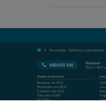
Tecnología : Teléfono y smartphone
Reclama!
900 055 105
De L a J de 9 a
Únete a nosotros
Los
Reclama con OCU
Tari
Movilízate con OCU
Lav
Compara con OCU
Hip
Descubre GUIO
Frig
OCU Plus
Tele
Trabajar en OCU
Col