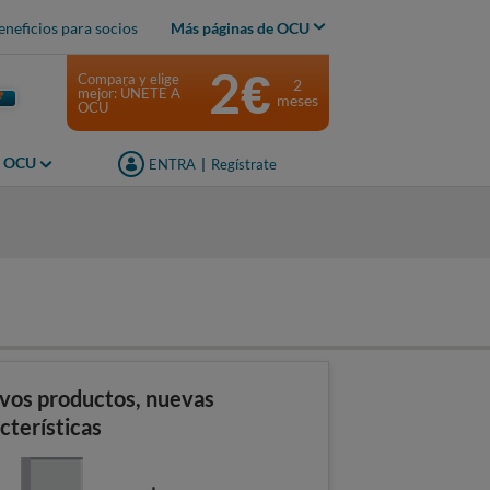
eneficios para socios
Más páginas de OCU
2€
Compara y elige
2
mejor: ÚNETE A
meses
OCU
s OCU
ENTRA
|
Regístrate
s
vos productos, nuevas
cterísticas