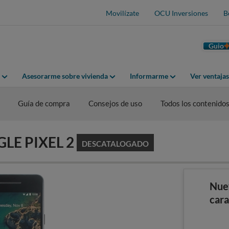
Movilízate
OCU Inversiones
B
Guio
Asesorarme sobre vivienda
Informarme
Ver ventaja
Guía de compra
Consejos de uso
Todos los contenido
GLE PIXEL 2
DESCATALOGADO
Nue
cara