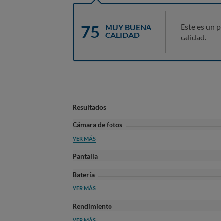
75
Este es un 
MUY BUENA
CALIDAD
calidad.
Resultados
Cámara de fotos
VER MÁS
Pantalla
Batería
VER MÁS
Rendimiento
VER MÁS