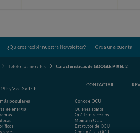
¿Quieres recibir nuestra Newsletter?
Crea una cuenta
Teléfonos móviles
Características de GOOGLE PIXEL 2
CONTACTAR
REV
 18 h y V de 9 a 14 h
 más populares
Conoce OCU
fas de energía
Quiénes somos
adoras
Qué te ofrecemos
otecas
Memoria OCU
oríficos
Estatutos de OCU
visores
Código ético OCU
chones
Preguntas frecuentes