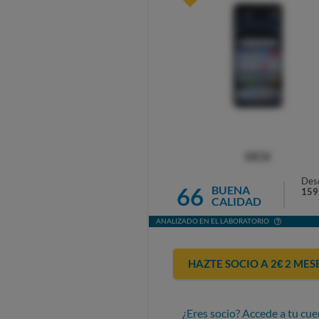
OCU
Des
66
BUENA
159
CALIDAD
ANALIZADO EN EL LABORATORIO
HAZTE SOCIO A 2€ 2 MES
¿Eres socio? Accede a tu cue