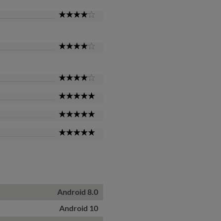
4
Star
4
Star
4
Star
5
Star
5
Star
5
Star
Android 8.0
Android 10