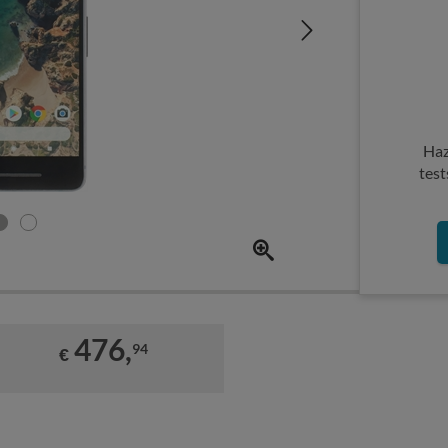
Haz
test
476,
94
€