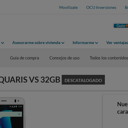
Movilízate
OCU Inversiones
B
Guio
Asesorarme sobre vivienda
Informarme
Ver ventaja
Guía de compra
Consejos de uso
Todos los contenido
 AQUARIS VS 32GB
DESCATALOGADO
Nue
cara