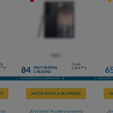
OCU
de
Desde
84
6
MUY BUENA
93
00
,
1.354,
€
€
CALIDAD
ANALIZADO EN EL LABORATORIO
ANALIZADO 
ES
HAZTE SOCIO A 2€ 2 MESES
H
nta
¿Eres socio? Accede a tu cuenta
¿Er