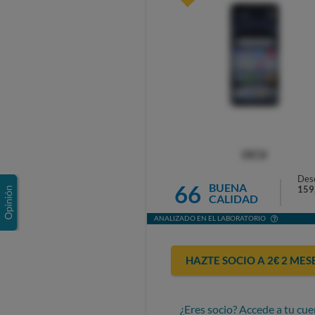
OCU
Des
66
BUENA
159
CALIDAD
ANALIZADO EN EL LABORATORIO
HAZTE SOCIO A 2€ 2 MES
¿Eres socio? Accede a tu cue