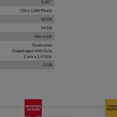
5,20 "
720 x 1280 Pixels
32 GB
24 GB
Micro SD
Qualcomm
Snapdragon 430 Octa
Core a 1.4 GHz
3 GB
MEJOR DEL
COMP
ANÁLISIS
MAEST