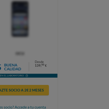
OCU
Desde
5
BUENA
00
139,
€
CALIDAD
EN EL LABORATORIO
AZTE SOCIO A 2€ 2 MESES
es socio? Accede a tu cuenta