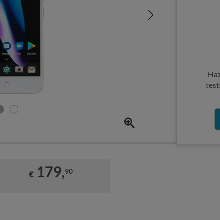
Haz
test
179,
90
€