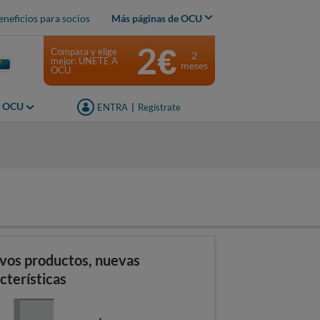
eneficios para socios
Más páginas de OCU
2€
Compara y elige
2
mejor: ÚNETE A
meses
OCU
s OCU
ENTRA
|
Regístrate
s
vos productos, nuevas
cterísticas