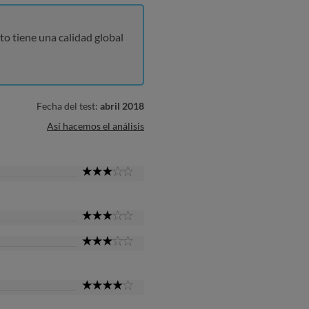
to tiene una calidad global
Fecha del test:
abril 2018
Así hacemos el análisis
3
Star
3
Star
3
Star
4
Star