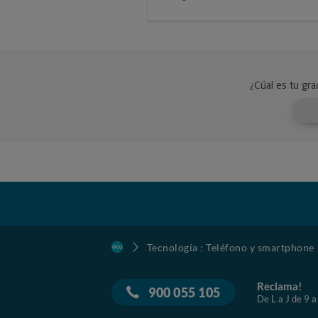
Tecnología : Teléfono y smartphone
Reclama!
900 055 105
De L a J de 9 a