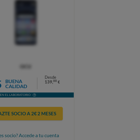
OCU
Desde
5
BUENA
00
139,
€
CALIDAD
EN EL LABORATORIO
AZTE SOCIO A 2€ 2 MESES
es socio? Accede a tu cuenta