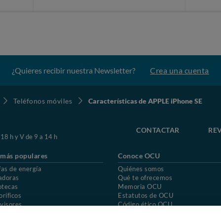
¿Quieres recibir nuestra Newsletter?
Crea una cuenta
Teléfonos móviles
Características de APPLE iPhone SE
CONTACTAR
REV
 18 h y V de 9 a 14 h
 más populares
Conoce OCU
fas de energía
Quiénes somos
adoras
Qué te ofrecemos
otecas
Memoria OCU
oríficos
Estatutos de OCU
visores
Código ético OCU
chones
Preguntas frecuentes