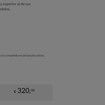
y superior al de sus
odelos.
de sus competidores de tamaño similar.
.
320,
00
€