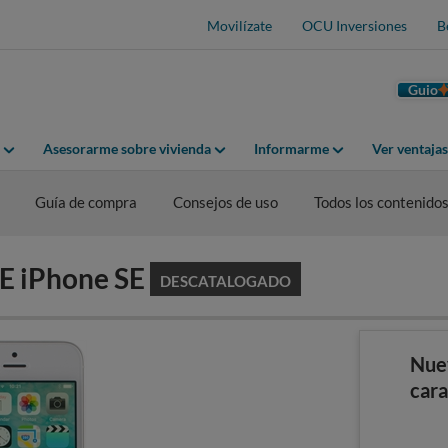
Movilízate
OCU Inversiones
B
Guio
Asesorarme sobre vivienda
Informarme
Ver ventaja
Guía de compra
Consejos de uso
Todos los contenido
LE iPhone SE
DESCATALOGADO
Nue
cara