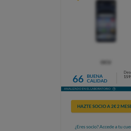
OCU
Des
66
BUENA
159
CALIDAD
ANALIZADO EN EL LABORATORIO
HAZTE SOCIO A 2€ 2 MES
¿Eres socio? Accede a tu cue