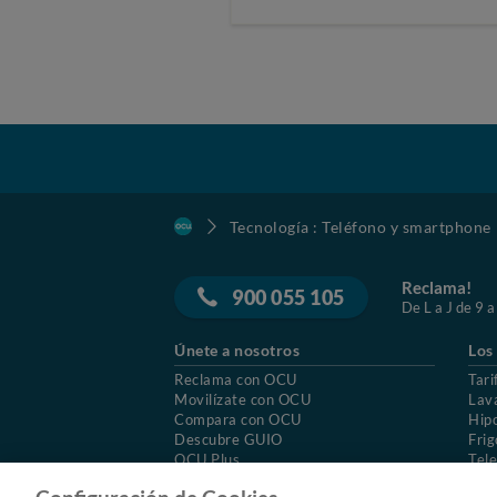
Tecnología : Teléfono y smartphone
Reclama!
900 055 105
De L a J de 9 a
Únete a nosotros
Los
Reclama con OCU
Tari
Movilízate con OCU
Lav
Compara con OCU
Hip
Descubre GUIO
Frig
OCU Plus
Tele
Trabajar en OCU
Col