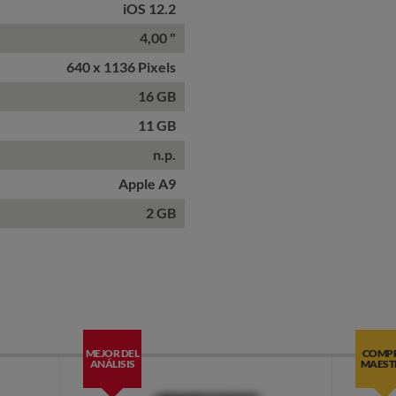
iOS 12.2
4,00 "
640 x 1136 Pixels
16 GB
11 GB
n.p.
Apple A9
2 GB
MEJOR DEL
COMP
ANÁLISIS
MAEST