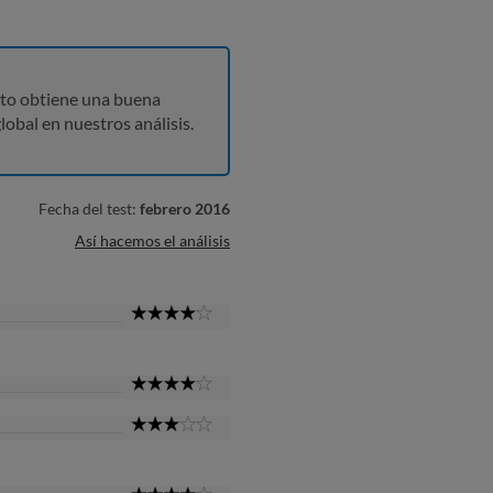
to obtiene una buena
lobal en nuestros análisis.
Fecha del test:
febrero 2016
Así hacemos el análisis
4
Star
4
Star
3
Star