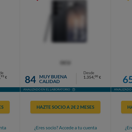
OCU
de
Desde
84
6
MUY BUENA
93
00
,
1.354,
€
€
CALIDAD
ANALIZADO EN EL LABORATORIO
ANALIZADO 
ES
HAZTE SOCIO A 2€ 2 MESES
H
nta
¿Eres socio? Accede a tu cuenta
¿Er