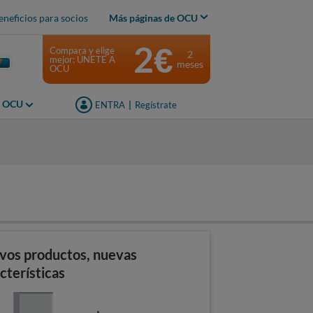
eneficios para socios
Más páginas de OCU
2€
Compara y elige
2
mejor: ÚNETE A
meses
OCU
s OCU
ENTRA
|
Regístrate
s
vos productos, nuevas
cterísticas