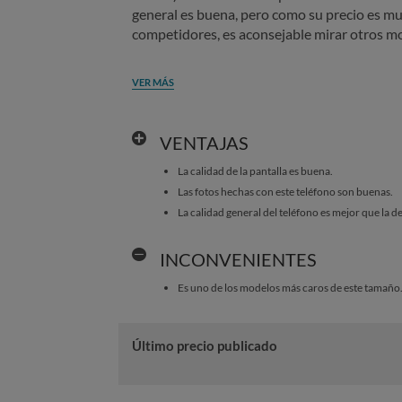
general es buena, pero como su precio es mu
competidores, es aconsejable mirar otros m
VER MÁS
VENTAJAS
La calidad de la pantalla es buena.
Las fotos hechas con este teléfono son buenas.
La calidad general del teléfono es mejor que la 
INCONVENIENTES
Es uno de los modelos más caros de este tamaño
Último precio publicado