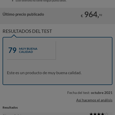
Este teléfono no tiene ningún punto débil.
964,
Último precio publicado
92
€
RESULTADOS DEL TEST
79
MUY BUENA
CALIDAD
Este es un producto de muy buena calidad.
Fecha del test:
octubre 2021
Así hacemos el análisis
Resultados
4