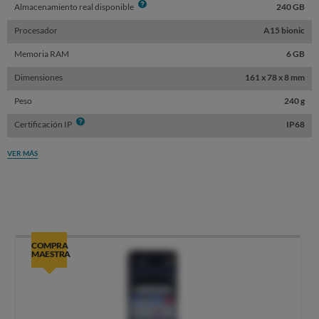
Info
Almacenamiento real disponible
240 GB
Procesador
A15 bionic
Memoria RAM
6 GB
Dimensiones
161 x 78 x 8 mm
Peso
240 g
Info
Certificación IP
IP68
VER MÁS
COMPRA
MAESTRA