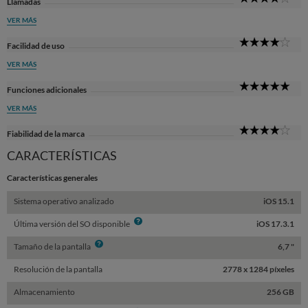
Llamadas
Sta
VER MÁS
4
Facilidad de uso
Sta
VER MÁS
5
Funciones adicionales
Sta
VER MÁS
4
Fiabilidad de la marca
Sta
CARACTERÍSTICAS
Características generales
Sistema operativo analizado
iOS 15.1
Info
Última versión del SO disponible
iOS 17.3.1
Info
Tamaño de la pantalla
6,7 "
Resolución de la pantalla
2778 x 1284 píxeles
Almacenamiento
256 GB