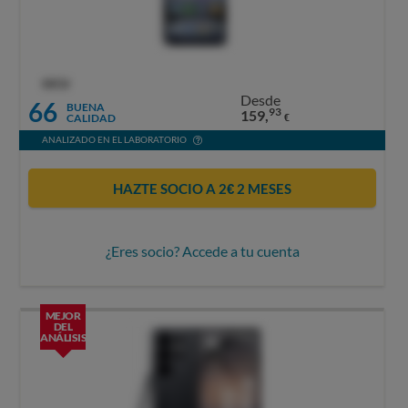
OCU
Desde
66
BUENA
93
159,
CALIDAD
€
ANALIZADO EN EL LABORATORIO
HAZTE SOCIO A 2€ 2 MESES
¿Eres socio? Accede a tu cuenta
MEJOR
DEL
ANÁLISIS