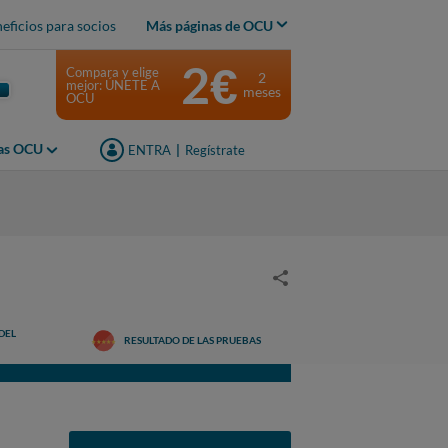
eficios para socios
Más páginas de OCU
2€
Compara y elige
2
mejor: ÚNETE A
meses
OCU
jas OCU
ENTRA
|
Regístrate
DEL
RESULTADO DE LAS PRUEBAS