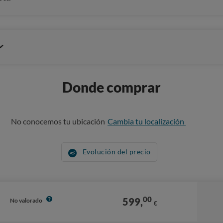
Donde comprar
No conocemos tu ubicación
Cambia tu localización
Evolución del precio
00
599,
No valorado
€