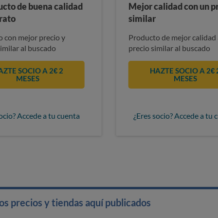
ucto de buena calidad
Mejor calidad con un p
rato
similar
 con mejor precio y
Producto de mejor calidad 
similar al buscado
precio similar al buscado
AZTE SOCIO A 2€ 2
HAZTE SOCIO A 2€ 
MESES
MESES
ocio? Accede a tu cuenta
¿Eres socio? Accede a tu 
s precios y tiendas aquí publicados