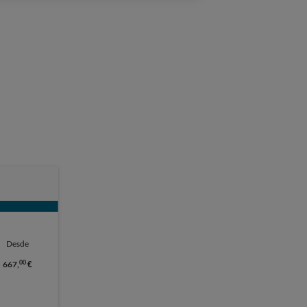
Desde
00
667,
€