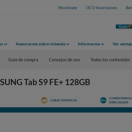
Movilízate
OCU Inversiones
Ben
Guio
os
Asesorarme sobre vivienda
Informarme
Ver venta
Guía de compra
Consejos de uso
Todos los contenidos
AMSUNG Tab S9 FE+ 128GB
COMENTARIOS 
CARACTERÍSTICAS
ESPECIALISTA