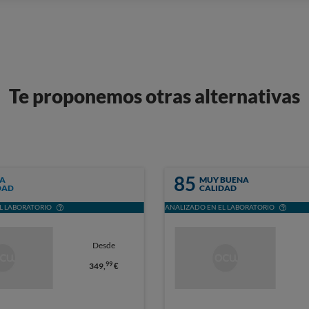
Te proponemos otras alternativas
85
A
MUY BUENA
DAD
CALIDAD
L LABORATORIO
ANALIZADO EN EL LABORATORIO
Desde
99
349,
€