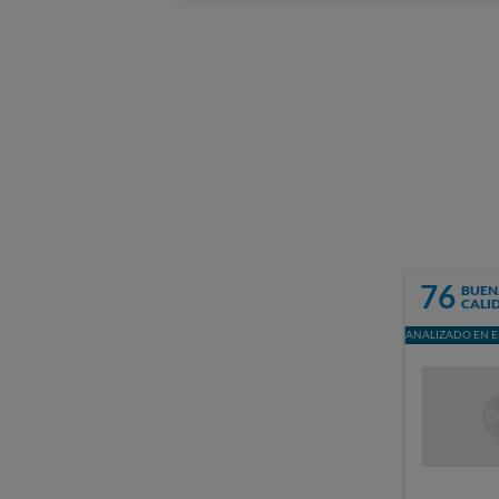
76
BUEN
CALI
ANALIZADO EN E