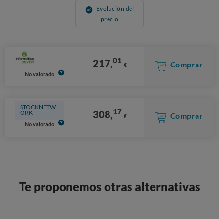
Evolución del
precio
01
217,
Comprar
€
No valorado
STOCKNETW
17
308,
ORK
Comprar
€
No valorado
Te proponemos otras alternativas