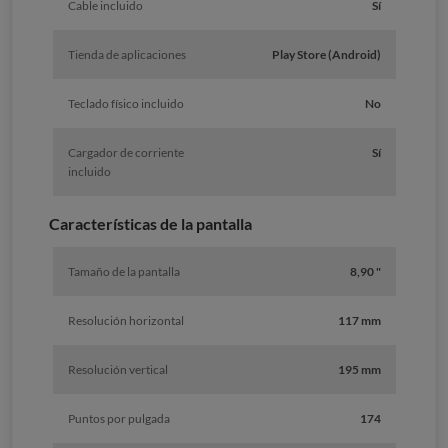
Cable incluido
Sí
Tienda de aplicaciones
Play Store (Android)
Teclado físico incluido
No
Cargador de corriente
Sí
incluido
Características de la pantalla
Tamaño de la pantalla
8,90 "
Resolución horizontal
117 mm
Resolución vertical
195 mm
Puntos por pulgada
174