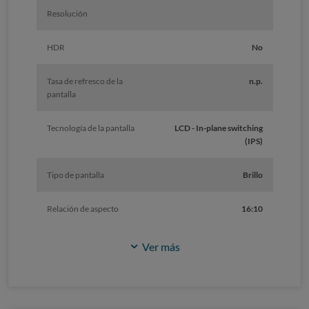
Resolución
HDR
No
Tasa de refresco de la
n.p.
pantalla
Tecnología de la pantalla
LCD - In-plane switching
(IPS)
Tipo de pantalla
Brillo
Relación de aspecto
16:10
Ver más