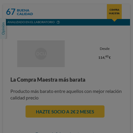
67
BUENA
COMPRA
CALIDAD
MAESTRA
ANALIZADO EN EL LABORATORIO
Desde
63
114,
€
La Compra Maestra más barata
Producto más barato entre aquellos con mejor relación
calidad precio
HAZTE SOCIO A 2€ 2 MESES