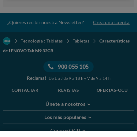
¿Quieres recibir nuestra Newsletter?
Crea una cuenta
Tecnología : Tabletas
Tabletas
Características
de LENOVO Tab M9 32GB
900 055 105
Reclama!
De L a J de 9 a 18 h y V de 9 a 14 h
CONTACTAR
REVISTAS
OFERTAS-OCU
Únete a nosotros
Los más populares
Conoce OCU