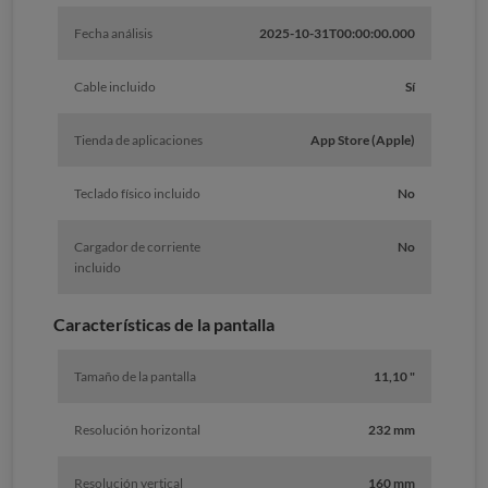
Fecha análisis
2025-10-31T00:00:00.000
Cable incluido
Sí
Tienda de aplicaciones
App Store (Apple)
Teclado físico incluido
No
Cargador de corriente
No
incluido
Características de la pantalla
Tamaño de la pantalla
11,10 "
Resolución horizontal
232 mm
Resolución vertical
160 mm