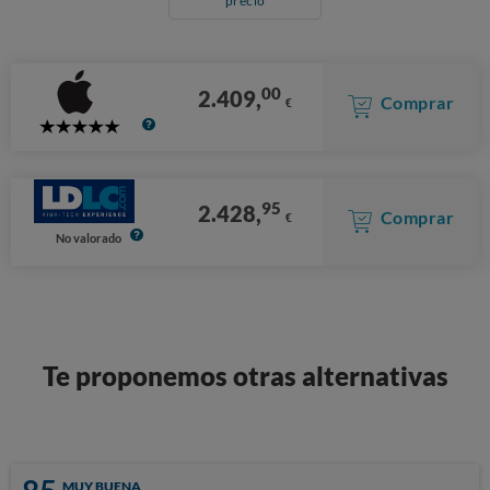
precio
00
2.409,
Comprar
€
5
Stars
95
2.428,
Comprar
€
No valorado
Te proponemos otras alternativas
MUY BUENA