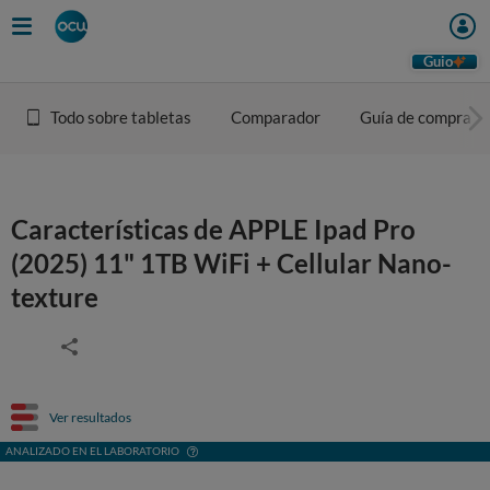
Guio
Todo sobre tabletas
Comparador
Guía de compra
Características de APPLE Ipad Pro
(2025) 11" 1TB WiFi + Cellular Nano-
texture
Ver resultados
ANALIZADO EN EL LABORATORIO