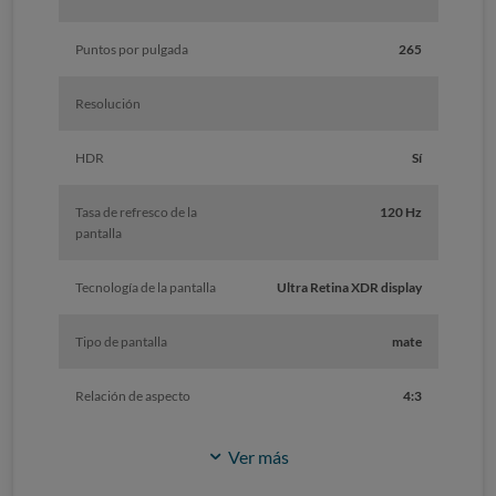
Puntos por pulgada
265
Resolución
HDR
Sí
Tasa de refresco de la
120 Hz
pantalla
Tecnología de la pantalla
Ultra Retina XDR display
Tipo de pantalla
mate
Relación de aspecto
4:3
Ver más