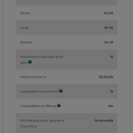
Ancho
42,60
Largo
40,50
Espesor
14,10
Resistente a salpicaduras de
Sí
I
agua
n
f
Memoria interna
32,00 Gb
o
I
Compatible con Android
Sí
n
f
I
Compatible con iPhone
No
o
n
f
Permite descargar apps en el
No procede
o
dispositivo