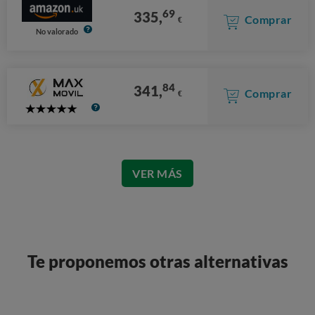
69
335,
Comprar
€
No valorado
84
341,
Comprar
€
5
Stars
VER MÁS
Te proponemos otras alternativas