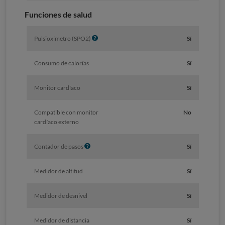
Funciones de salud
I
Pulsioxímetro (SPO2)
Sí
n
f
Consumo de calorías
Sí
o
Monitor cardíaco
Sí
Compatible con monitor
No
cardíaco externo
I
Contador de pasos
Sí
n
f
Medidor de altitud
Sí
o
Medidor de desnivel
Sí
Medidor de distancia
Sí