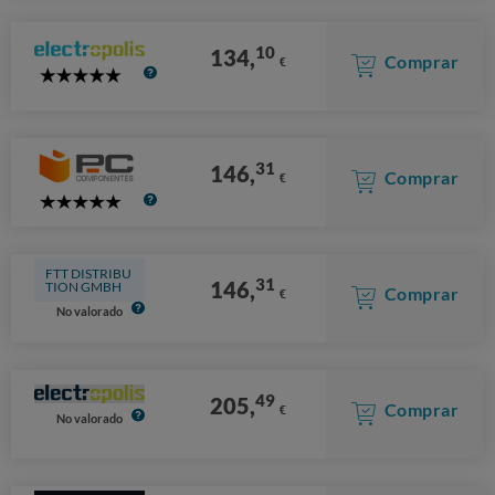
10
134,
Comprar
€
5
Stars
31
146,
Comprar
€
5
Stars
FTT DISTRIBU
31
146,
TION GMBH
Comprar
€
No valorado
49
205,
Comprar
€
No valorado