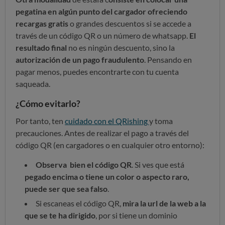
pegatina en algún punto del cargador ofreciendo
recargas gratis
o grandes descuentos si se accede a
través de un código QR o un número de whatsapp.
El
resultado final
no es ningún descuento, sino la
autorización de un pago fraudulento
. Pensando en
pagar menos, puedes encontrarte con tu cuenta
saqueada.
¿Cómo evitarlo?
Por tanto, ten
cuidado con el QRishing
y toma
precauciones. Antes de realizar el pago a través del
código QR (en cargadores o en cualquier otro entorno):
Observa bien el código QR
. Si ves que está
pegado encima o tiene un color o aspecto raro,
puede ser que sea falso
.
Si escaneas el código QR,
mira la url de la web a la
que se te ha dirigido
, por si tiene un dominio