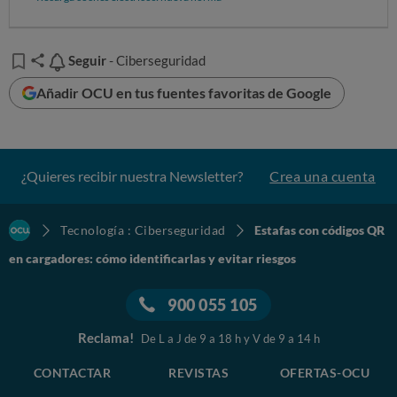
Seguir
Seguir
- Ciberseguridad
Añadir OCU en tus fuentes favoritas de Google
¿Quieres recibir nuestra Newsletter?
Crea una cuenta
Tecnología : Ciberseguridad
Estafas con códigos QR
en cargadores: cómo identificarlas y evitar riesgos
900 055 105
Reclama!
De L a J de 9 a 18 h y V de 9 a 14 h
CONTACTAR
REVISTAS
OFERTAS-OCU