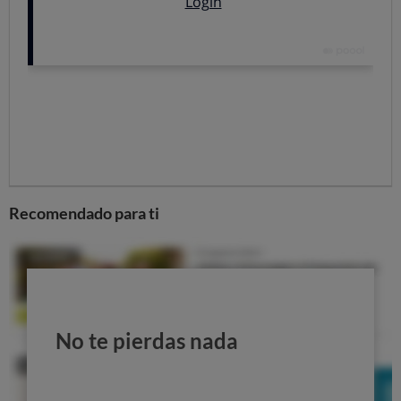
HAZTE SOCIO A 2€ 2 MESES
¿Eres socio? Accede a tu cuenta
56
CALIDAD
MEDIA
ANALIZADO EN EL LABORATORIO
Recomendado para ti
Precio de referencia
00
5,
€
No te pierdas nada
HAZTE SOCIO A 2€ 2 MESES