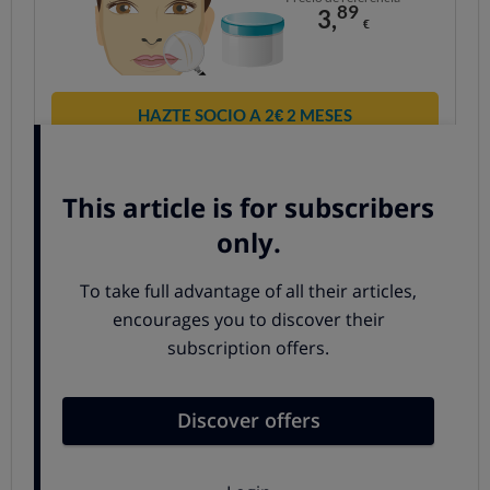
89
3,
€
HAZTE SOCIO A 2€ 2 MESES
¿Eres socio? Accede a tu cuenta
66
COMPRA
BUENA
CALIDAD
MAESTRA
ANALIZADO EN EL LABORATORIO
Precio de referencia
99
3,
€