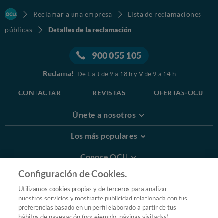
Reclamar a una empresa
Lista de reclamaciones
públicas
Detalles de la reclamación
900 055 105
Reclama!
De L a J de 9 a 18 h y V de 9 a 14 h
CONTACTAR
REVISTAS
OFERTAS-OCU
Únete a nosotros
Los más populares
Conoce OCU
Configuración de Cookies.
Más Información
Utilizamos cookies propias y de terceros para analizar
nuestros servicios y mostrarte publicidad relacionada con tus
© 2026 OCU
preferencias basado en un perfil elaborado a partir de tus
Condiciones generales de contratación de OCU
hábitos de navegación (por ejemplo, páginas visitadas).