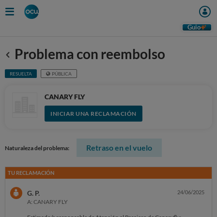
Guio
Problema con reembolso
Anterior
RESUELTA
PÚBLICA
CANARY FLY
INICIAR UNA RECLAMACIÓN
Retraso en el vuelo
Naturaleza del problema:
TU RECLAMACIÓN
G. P.
24/06/2025
A: CANARY FLY