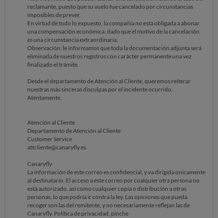
y quedo a la espera de una respuesta formal por su parte.
reclamante, puesto que su vuelo fue cancelado por circunstancias
imposibles de prever.
Atentamente,
En virtud de todo lo expuesto, la compañía no está obligada a abonar
Gema Pineda Torrejón
una compensación económica, dado que el motivo de la cancelación
es una circunstancia extraordinaria.
Observación: le informamos que toda la documentación adjunta será
eliminada de nuestros registros con carácter permanente una vez
finalizado el trámite.
Desde el departamento de Atención al Cliente, queremos reiterar
nuestras más sinceras disculpas por el incidente ocurrido.
Atentamente.
Atención al Cliente
Departamento de Atención al Cliente
Customer Service
attcliente@canaryfly.es
Canaryfly
La información de este correo es confidencial, y va dirigida únicamente
al destinatario. El acceso a este correo por cualquier otra persona no
está autorizado, así como cualquier copia o distribución a otras
personas, lo que podría ir contra la ley. Las opiniones que pueda
recoger son las del remitente, y no necesariamente reflejan las de
Canaryfly. Política de privacidad, pinche