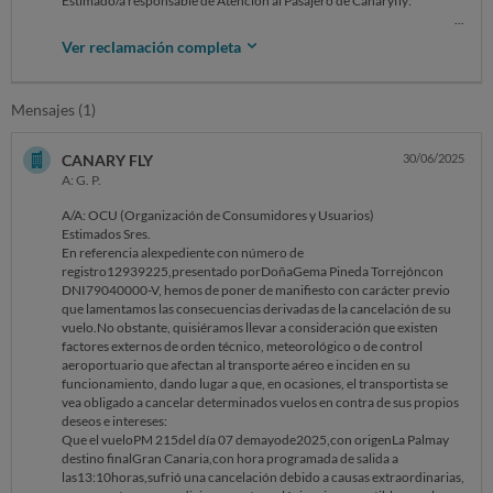
Estimado/a responsable de Atención al Pasajero de Canaryfly:
Me pongo en contacto con ustedes para presentar contestaros a un
Ver reclamación completa
denegación de reembolso por una reclamación formal que os hice en
el aeropuerto, respecto al retraso sufrido en el vuelo PM215, con
origen en La Palma (SPC) y destino Gran Canaria (LPA), programado
Mensajes (1)
para el día sábado, 7 de junio de 2025, con salida prevista a las 13:10
horas.
CANARY FLY
30/06/2025
El vuelo sufrió un retraso de 6h 20min.
A: G. P.
Como única medida de asistencia, se me proporcionó un bono de 12 €
A/A: OCU (Organización de Consumidores y Usuarios)
para consumir en el restaurante del aeropuerto, cuando el menú más
Estimados Sres.
económico cuesta 14,95 €, por lo que esta ayuda ha resultado
En referencia alexpediente con número de
claramente insuficiente para cubrir una comida básica durante la
registro12939225,presentado porDoñaGema Pineda Torrejóncon
espera.
DNI79040000-V, hemos de poner de manifiesto con carácter previo
Tampoco se me proporcionó la opción de reembolso del billete en los
que lamentamos las consecuencias derivadas de la cancelación de su
siguientes 7 días, aunque en la contestación decís que yo elegí la
vuelo.No obstante, quisiéramos llevar a consideración que existen
opción de volar en el siguiente vuelo, a mi sólo me entregaron el Bono
factores externos de orden técnico, meteorológico o de control
de 12€
aeroportuario que afectan al transporte aéreo e inciden en su
funcionamiento, dando lugar a que, en ocasiones, el transportista se
Desde la entrega del bono no recibí ninguna información oficial
vea obligado a cancelar determinados vuelos en contra de sus propios
adicional por parte de la compañía hasta las 17:30 de la tarde que
deseos e intereses:
confirmaron la cancelación de ese vuelo. Lo único que he podido saber
Que el vueloPM 215del día 07 demayode2025,con origenLa Palmay
es que el avión asignado al vuelo tuvo que regresar a Gran Canaria y
destino finalGran Canaria,con hora programada de salida a
que supuestamente se están intentando enviar otros aviones para
las13:10horas,sufrió una cancelación debido a causas extraordinarias,
cubrir el trayecto, pero sin confirmaciones claras ni actualizaciones