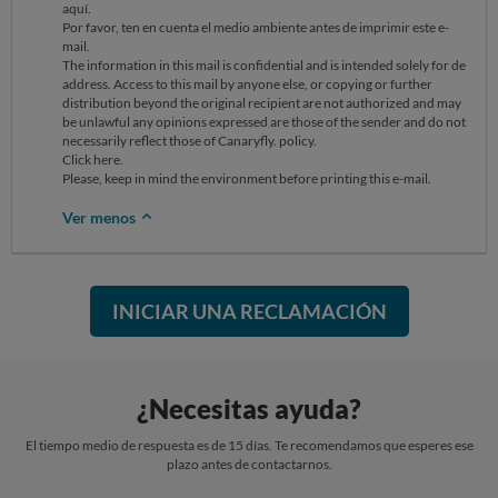
aquí.
Por favor, ten en cuenta el medio ambiente antes de imprimir este e-
mail.
The information in this mail is confidential and is intended solely for de
address. Access to this mail by anyone else, or copying or further
distribution beyond the original recipient are not authorized and may
be unlawful any opinions expressed are those of the sender and do not
necessarily reflect those of Canaryfly. policy.
Click here.
Please, keep in mind the environment before printing this e-mail.
Ver menos
INICIAR UNA RECLAMACIÓN
¿Necesitas ayuda?
El tiempo medio de respuesta es de 15 días. Te recomendamos que esperes ese
plazo antes de contactarnos.