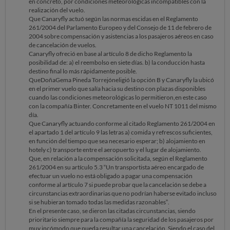
en concreto, por condiciones meteorológicas incompatibles con la
directas.
realización del vuelo.
Que Canaryfly actuó según las normas escidas en el Reglamento
Entiendo que el retraso inicial pueda haber estado relacionado con
261/2004 del Parlamento Europeo y del Consejo de 11 de febrero de
condiciones meteorológicas, pero quiero destacar que los demas
2004 sobre compensación y asistencias a los pasajeros aéreos en caso
vuelos sí han operado posteriormente (adjunto captura de los vuelos
de cancelación de vuelos.
aterrizados y despegados del mismo día poco después del mío sin
Canaryfly ofreció en base al artículo 8 de dicho Reglamento la
incidencias, por lo que las condiciones climatológicas solo afectaron
posibilidad de: a) el reembolso en siete días. b) la conducción hasta
supuestamente a mi avión) y además, poco después de media hora, se
destino final lo más rápidamente posible.
dio prioridad a los pasajeros del vuelo con destino Gran Canaria–
QueDoñaGema Pineda Torrejóneligió la opción B y Canaryfly la ubicó
Lanzarote, quienes sí pudieron viajar, mientras que nosotros
en el primer vuelo que salía hacia su destino con plazas disponibles
esperamos 6 horas.
cuando las condiciones meteorológicas lo permitieron,en este caso
con la compañía Binter. Concretamente en el vuelo NT 1011 del mismo
Considero que la falta de recursos logísticos (como la disponibilidad de
día.
aviones) o decisiones de organización interna no deben repercutir en
Que Canaryfly actuando conforme al citado Reglamento 261/2004 en
el perjuicio de los pasajeros. No podemos asumir como viajeros las
el apartado 1 del artículo 9 las letras a) comida y refrescos suficientes,
consecuencias de una posible mala planificación o falta de alternativas
en función del tiempo que sea necesario esperar; b) alojamiento en
eficaces.
hotely c) transporte entre el aeropuerto y el lugar de alojamiento.
Que, en relación a la compensación solicitada, según el Reglamento
En virtud del Reglamento (CE) 261/2004, y salvo que puedan justificar
261/2004 en su artículo 5.3 “Un transportista aéreo encargado de
con claridad que se trata de una causa extraordinaria y ajena a su
efectuar un vuelo no está obligado a pagar una compensación
control operativo, solicito:
conforme al artículo 7 si puede probar que la cancelación se debe a
• La indemnización correspondiente por el retraso.
circunstancias extraordinarias que no podrían haberse evitado incluso
• Y una revisión de la atención ofrecida durante la
si se hubieran tomado todas las medidas razonables”.
incidencia.
En el presente caso, se dieron las citadas circunstancias, siendo
prioritario siempre para la compañía la seguridad de los pasajeros por
Adjunto imagen de mi tarjeta de embarque como prueba de la reserva,
muy incómodo que pueda resultar una cancelación. Siendo el caso del