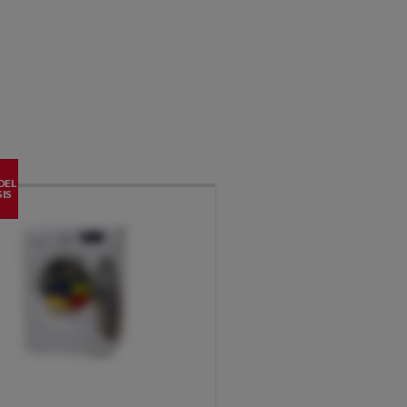
DEL
IS