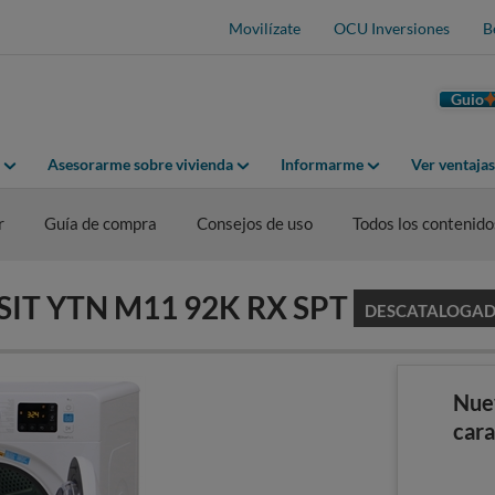
Movilízate
OCU Inversiones
B
Guio
Asesorarme sobre vivienda
Informarme
Ver ventaja
r
Guía de compra
Consejos de uso
Todos los contenido
DESIT YTN M11 92K RX SPT
DESCATALOGA
Nue
cara