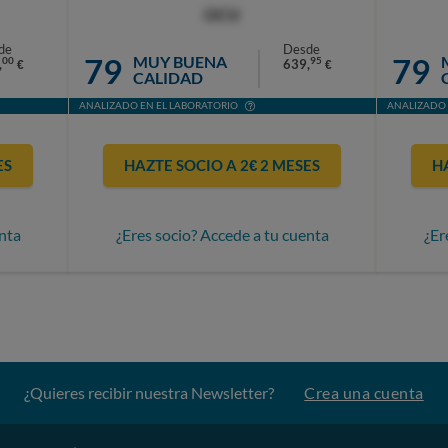
OCU
de
Desde
79
79
MUY BUENA
00
95
,
639,
€
€
CALIDAD
ANALIZADO EN EL LABORATORIO
ANALIZADO 
ES
HAZTE SOCIO A 2€ 2 MESES
H
nta
¿Eres socio? Accede a tu cuenta
¿Er
¿Quieres recibir nuestra Newsletter?
Crea una cuenta