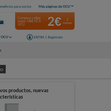
eneficios para socios
Más páginas de OCU
2€
Compara y elige
2
mejor: ÚNETE A
meses
OCU
s OCU
ENTRA
|
Regístrate
s
DO
vos productos, nuevas
cterísticas