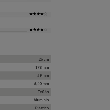
Star
4
Star
4
Star
26 cm
178 mm
59 mm
5,40 mm
Teflón
Aluminio
Plástico