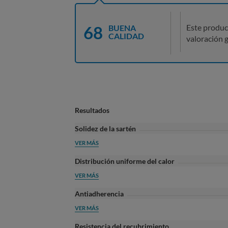
68
Este produc
BUENA
CALIDAD
valoración g
Resultados
Solidez de la sartén
VER MÁS
Distribución uniforme del calor
VER MÁS
Antiadherencia
VER MÁS
Resistencia del recubrimiento