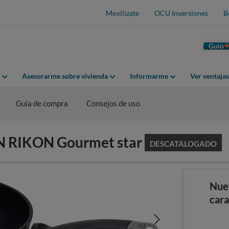
Movilízate
OCU Inversiones
B
Guio
Asesorarme sobre vivienda
Informarme
Ver ventaja
Guía de compra
Consejos de uso
HN RIKON Gourmet star
DESCATALOGADO
Nue
cara