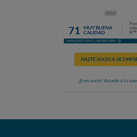
OCU
Prec
71
MUY BUENA
refe
CALIDAD
00
9,
ANALIZADO EN EL LABORATORIO
HAZTE SOCIO A 2€ 2 MES
¿Eres socio? Accede a tu cue