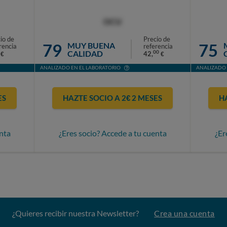
OCU
io de
Precio de
79
75
MUY BUENA
rencia
referencia
CALIDAD
00
42,
€
€
ANALIZADO EN EL LABORATORIO
ANALIZADO 
ES
HAZTE SOCIO A 2€ 2 MESES
H
nta
¿Eres socio? Accede a tu cuenta
¿Er
¿Quieres recibir nuestra Newsletter?
Crea una cuenta