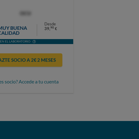
OCU
Desde
MUY BUENA
90
39,
€
CALIDAD
EN EL LABORATORIO
AZTE SOCIO A 2€ 2 MESES
es socio? Accede a tu cuenta