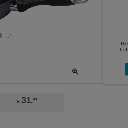
Haz
test
31,
97
€