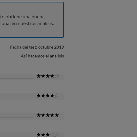
to obtiene una buena
lobal en nuestros análisis.
Fecha del test:
octubre 2019
Así hacemos el análisis
4
Star
4
Star
5
Star
3