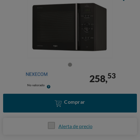
53
258,
No valorado
Comprar
Alerta de precio