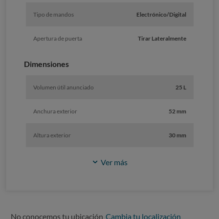
Tipo de mandos
Electrónico/Digital
Apertura de puerta
Tirar Lateralmente
Dimensiones
Volumen útil anunciado
25 L
Anchura exterior
52 mm
Altura exterior
30 mm
Ver más
No conocemos tu ubicación
Cambia tu localización