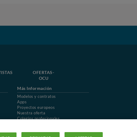
ISTAS
OFERTAS-
OCU
Más Información
Modelos y contratos
Apps
Proyectos europeos
Nuestra oferta
Colegios profesionales
Mapa del sitio