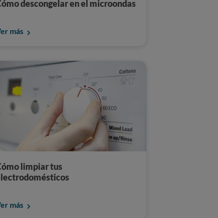
ómo descongelar en el microondas
er más
ómo limpiar tus
lectrodomésticos
er más