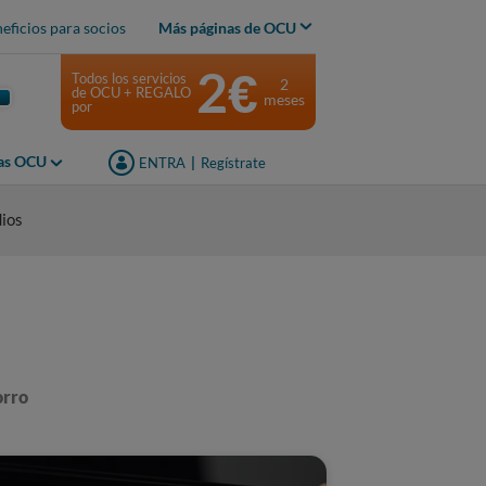
eficios para socios
Más páginas de OCU
2€
Todos los servicios
2
de OCU + REGALO
meses
por
jas OCU
ENTRA
|
Regístrate
dios
orro