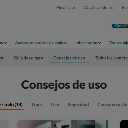
Movilízate
OCU Inversiones
Ben
Guio
os
Asesorarme sobre vivienda
Informarme
Ver venta
or
Guía de compra
Consejos de uso
Todos los conten
Consejos de uso
r todo (14)
Tipos
Uso
Seguridad
Consumo y ah