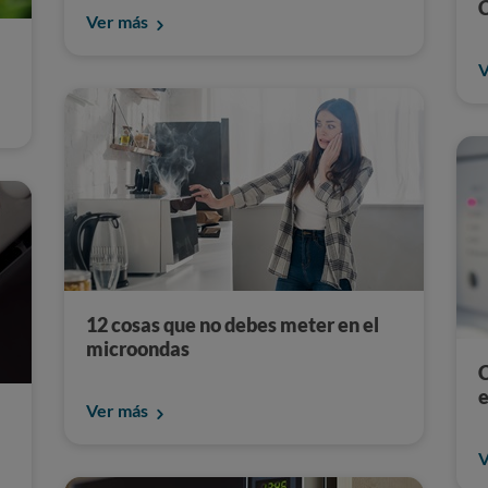
C
Ver más
V
12 cosas que no debes meter en el
microondas
C
e
Ver más
V