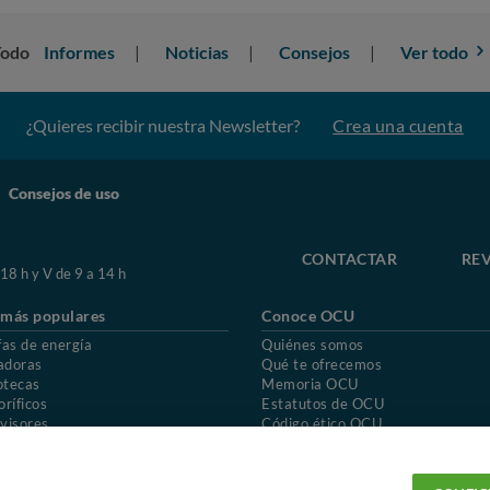
Todo
Informes
Noticias
Consejos
Ver todo
¿Quieres recibir nuestra Newsletter?
Crea una cuenta
Consejos de uso
CONTACTAR
REV
 18 h y V de 9 a 14 h
 más populares
Conoce OCU
fas de energía
Quiénes somos
adoras
Qué te ofrecemos
otecas
Memoria OCU
oríficos
Estatutos de OCU
visores
Código ético OCU
chones
Preguntas frecuentes
ión de OCU
Política de privacidad
Uso del nombre y de los signos de OCU