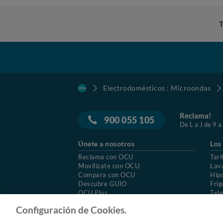
Electrodomésticos : Microondas
Reclama!
900 055 105
De L a J de 9 a
Únete a nosotros
Los
Reclama con OCU
Tari
Movilízate con OCU
Lav
Compara con OCU
Hip
Descubre GUIO
Frig
OCU Plus
Tele
Trabajar en OCU
Col
Configuración de Cookies.
© 2026 OCU
Condiciones generales de contratac