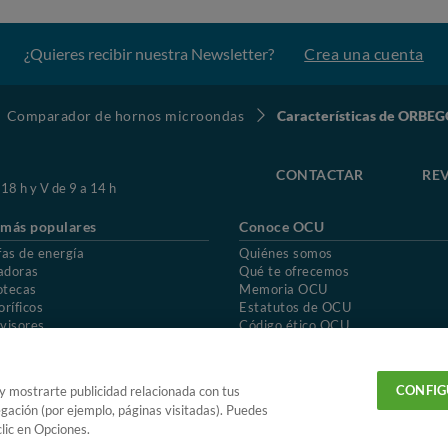
¿Quieres recibir nuestra Newsletter?
Crea una cuenta
Comparador de hornos microondas
Características de ORBE
CONTACTAR
REV
 18 h y V de 9 a 14 h
 más populares
Conoce OCU
fas de energía
Quiénes somos
adoras
Qué te ofrecemos
otecas
Memoria OCU
oríficos
Estatutos de OCU
visores
Código ético OCU
chones
Preguntas frecuentes
ión de OCU
Política de privacidad
Uso del nombre y de los signos de OCU
CONFIG
 y mostrarte publicidad relacionada con tus
egación (por ejemplo, páginas visitadas). Puedes
lic en Opciones.