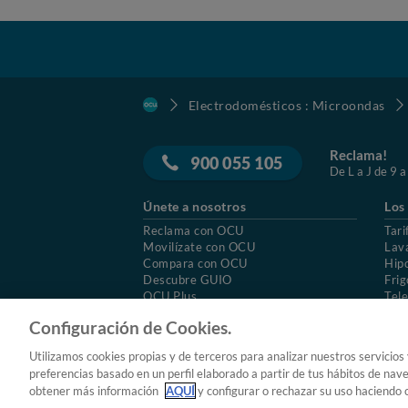
Electrodomésticos : Microondas
Reclama!
900 055 105
De L a J de 9 a
Únete a nosotros
Los
Reclama con OCU
Tari
Movilízate con OCU
Lav
Compara con OCU
Hip
Descubre GUIO
Frig
OCU Plus
Tele
Trabajar en OCU
Col
Configuración de Cookies.
© 2026 OCU
Condiciones generales de contratac
Utilizamos cookies propias y de terceros para analizar nuestros servicios
Aviso Legal
Política de cookies
preferencias basado en un perfil elaborado a partir de tus hábitos de nav
obtener más información
AQUÍ
y configurar o rechazar su uso haciendo c