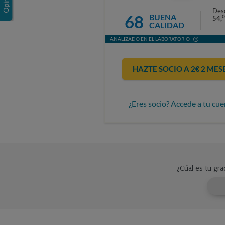
Des
68
BUENA
0
54,
CALIDAD
ANALIZADO EN EL LABORATORIO
HAZTE SOCIO A 2€ 2 MES
¿Eres socio? Accede a tu cue