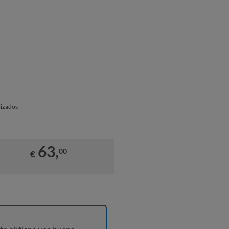
lizados
63,
00
€