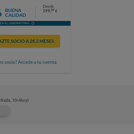
Desde
6
BUENA
00
199,
€
CALIDAD
EN EL LABORATORIO
AZTE SOCIO A 2€ 2 MESES
es socio? Accede a tu cuenta