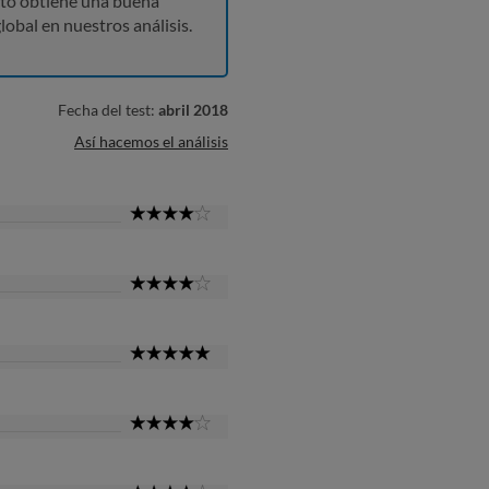
to obtiene una buena
lobal en nuestros análisis.
Fecha del test:
abril 2018
Así hacemos el análisis
4
Star
4
Star
5
Star
4
Star