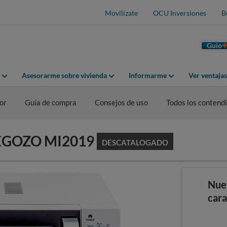
Movilízate
OCU Inversiones
B
Guio
Asesorarme sobre vivienda
Informarme
Ver ventaja
or
Guía de compra
Consejos de uso
Todos los contend
BEGOZO MI2019
DESCATALOGADO
Nue
cara