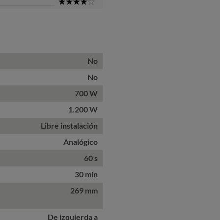
4
Star
No
No
700 W
1.200 W
Libre instalación
Analógico
60 s
30 min
269 mm
De izquierda a