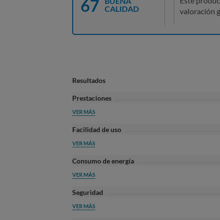
67
Este produc
BUENA
CALIDAD
valoración g
Resultados
Prestaciones
VER MÁS
Facilidad de uso
VER MÁS
Consumo de energía
VER MÁS
Seguridad
VER MÁS