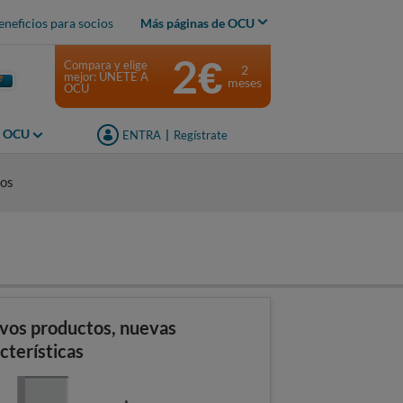
eneficios para socios
Más páginas de OCU
2€
Compara y elige
2
mejor: ÚNETE A
meses
OCU
s OCU
ENTRA
|
Regístrate
ios
vos productos, nuevas
cterísticas