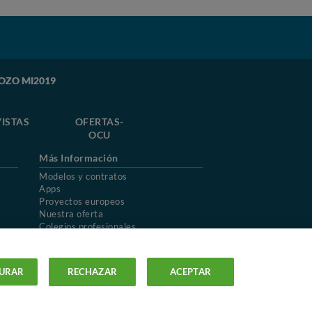
GOZO MI2019
ISTAS
OFERTAS-
OCU
Más Información
Modelos y contratos
Apps
Proyectos europeos
Nuestra oferta
Colegios profesionales
Mapa del sitio
URAR
RECHAZAR
ACEPTAR