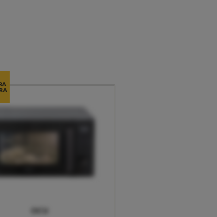
RA
RA
OCU