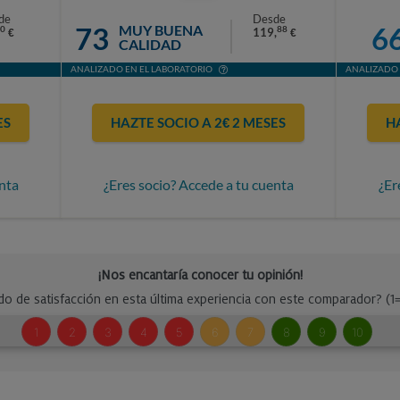
de
Desde
73
6
MUY BUENA
0
88
119,
€
€
CALIDAD
ANALIZADO EN EL LABORATORIO
ANALIZADO 
ES
HAZTE SOCIO A 2€ 2 MESES
H
nta
¿Eres socio? Accede a tu cuenta
¿Er