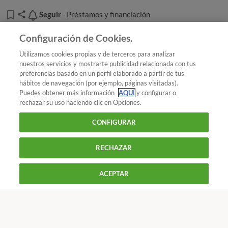
Seguir
Seguir
- Préstamos y financiación
Añadir OCU en tus fuentes favoritas de Google
Configuración de Cookies.
Utilizamos cookies propias y de terceros para analizar
nuestros servicios y mostrarte publicidad relacionada con tus
preferencias basado en un perfil elaborado a partir de tus
¿Quieres recibir nuestra Newsletter?
Crea una cuenta
hábitos de navegación (por ejemplo, páginas visitadas).
Puedes obtener más información
AQUÍ
y configurar o
rechazar su uso haciendo clic en Opciones.
Dinero : Préstamos y financiación
¿Cómo afecta la
CONFIGURAR
bajada de tipos a los créditos al consumo?
RECHAZAR
900 055 105
Reclama!
ACEPTAR
De L a J de 9 a 18 h y V de 9 a 14 h
CONTACTAR
REVISTAS
OFERTAS-OCU
Únete a nosotros