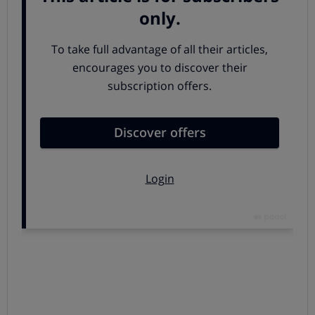
evidente
¿Y qué pasa con los préstamos al consumo? Pues los
efectos de las bajadas de tipos de interés oficiales
oficiales del Banco Central Europeo sobre las
condiciones en este tipo de créditos no se aprecian de la
misma manera, pues dependen de otros factores.
Inflluye la situación del entorno
De entrada,
influyen las perspectivas económicas
:
Cuando las previsiones son de
menor crecimiento
económico o en los momentos de inestabilidad
financiera
, las
entidades son más restrictivas
y aplican
peores condiciones que en los momentos de crecimiento
y expansión económica.
Los
aumentos de la morosidad
o del riesgo de impago de
los clientes y la menor tolerancia de los bancos a ese
riesgo también hace que los bancos apliquen criterios