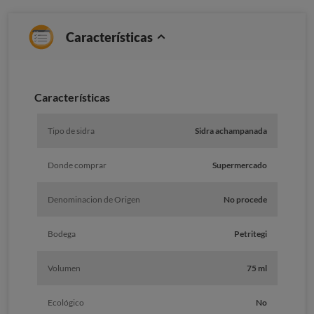
Características
Caracterí­sticas
Tipo de sidra
Sidra achampanada
Donde comprar
Supermercado
Denominacion de Origen
No procede
Bodega
Petritegi
Volumen
75 ml
Ecológico
No