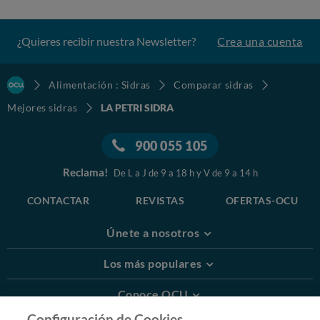
¿Quieres recibir nuestra Newsletter?
Crea una cuenta
Alimentación : Sidras
Comparar sidras
Mejores sidras
LA PETRI SIDRA
900 055 105
Reclama!
De L a J de 9 a 18 h y V de 9 a 14 h
CONTACTAR
REVISTAS
OFERTAS-OCU
Únete a nosotros
Los más populares
Conoce OCU
Configuración de Cookies.