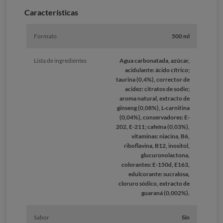
Caracterí­sticas
Formato
500 ml
Lista de ingredientes
Agua carbonatada, azúcar,
acidulante: ácido cítrico;
taurina (0,4%), corrector de
acidez: citratos de sodio;
aroma natural, extracto de
ginseng (0,08%), L-carnitina
(0,04%), conservadores: E-
202, E-211; cafeína (0,03%),
vitaminas: niacina, B6,
riboflavina, B12, inositol,
glucuronolactona,
colorantes: E-150d, E163,
edulcorante: sucralosa,
cloruro sódico, extracto de
guaraná (0,002%).
Sabor
Sin