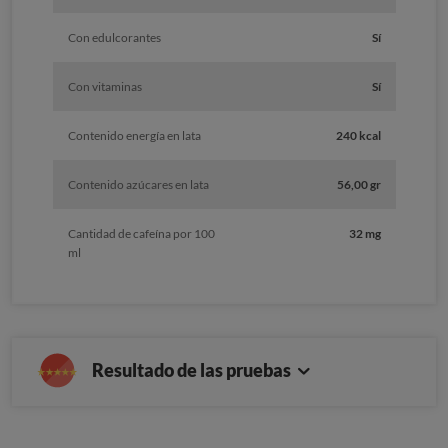
Con edulcorantes
Sí
Con vitaminas
Sí
Contenido energía en lata
240 kcal
Contenido azúcares en lata
56,00 gr
Cantidad de cafeína por 100
32 mg
ml
Resultado de las pruebas