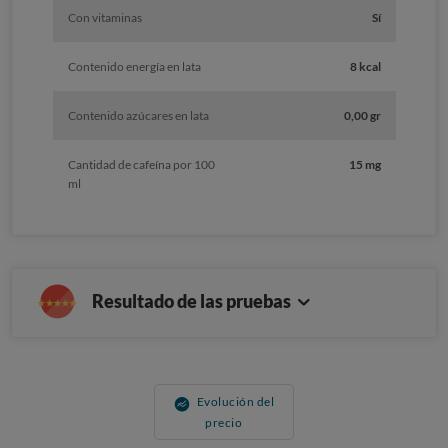
Con vitaminas
Sí
Contenido energía en lata
8 kcal
Contenido azúcares en lata
0,00 gr
Cantidad de cafeína por 100
15 mg
ml
Resultado de las pruebas
Evolución del
precio