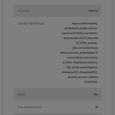
Formato
250 ml
Lista de ingredientes
Agua carbonatada,
acidulante: ácido cítrico,
taurina (0,36%), corrector
de la acidez:E331,taurina
(0,37%), azúcar,
glucoronolactona,
edulcorantes: acesulfamo-K
y sucralosa, colorante:
E150d, vitaminas: niacina,
B6, ácido pantoténico,
vitamina B2, vitamina B12,
aroma, aroma: cafeína
(0,015%).
Sabor
Sin
Con edulcorantes
Sí