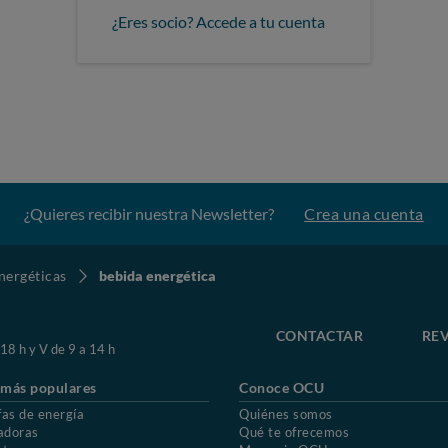
¿Eres socio? Accede a tu cuenta
¿Quieres recibir nuestra Newsletter?
Crea una cuenta
nergéticas
bebida energética
CONTACTAR
REV
 18 h y V de 9 a 14 h
 más populares
Conoce OCU
fas de energía
Quiénes somos
adoras
Qué te ofrecemos