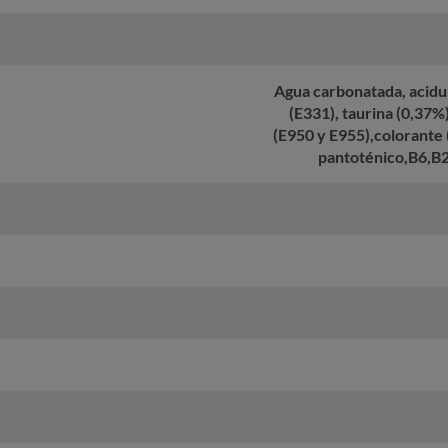
Agua carbonatada, acidul
(E331), taurina (0,37
(E950 y E955),colorante 
pantoténico,B6,B2