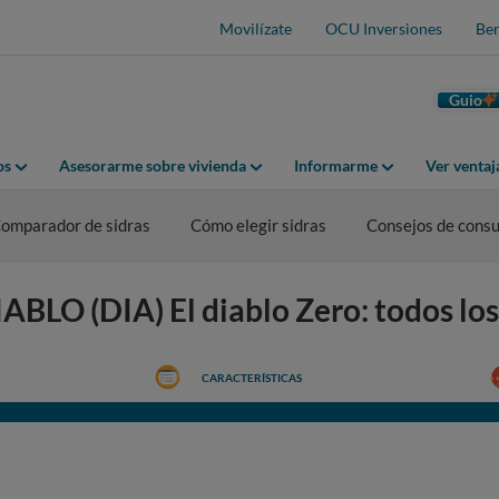
Movilízate
OCU Inversiones
Ben
Guio
os
Asesorarme sobre vivienda
Informarme
Ver venta
omparador de sidras
Cómo elegir sidras
Consejos de cons
ABLO (DIA) El diablo Zero: todos los
CARACTERÍSTICAS