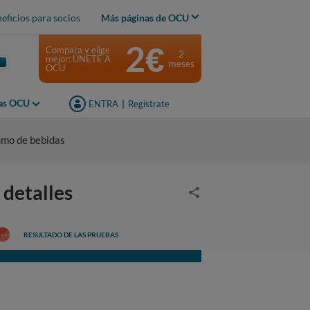
eficios para socios
Más páginas de OCU
2€
Compara y elige
2
mejor: ÚNETE A
meses
OCU
jas OCU
ENTRA
|
Regístrate
umo de bebidas
 detalles
RESULTADO DE LAS PRUEBAS