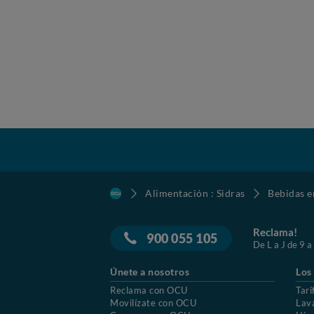
Alimentación : Sidras
Bebidas e
Reclama!
900 055 105
De L a J de 9 a
Únete a nosotros
Los
Reclama con OCU
Tari
Movilízate con OCU
Lav