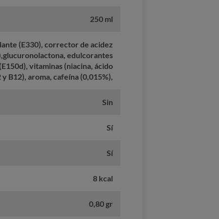
250 ml
ante (E330), corrector de acidez
%),glucuronolactona, edulcorantes
(E150d), vitaminas (niacina, ácido
 y B12), aroma, cafeína (0,015%),
Sin
Sí
Sí
8 kcal
0,80 gr