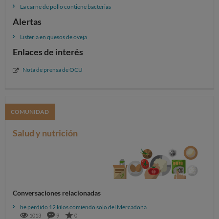
La carne de pollo contiene bacterias
Alertas
Listeria en quesos de oveja
Enlaces de interés
Nota de prensa de OCU
COMUNIDAD
Salud y nutrición
Conversaciones relacionadas
he perdido 12 kilos comiendo solo del Mercadona
1013
9
0