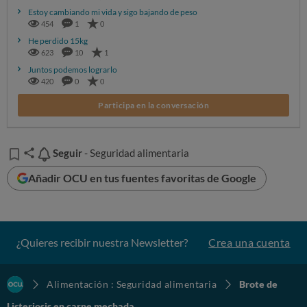
Estoy cambiando mi vida y sigo bajando de peso
454
1
0
He perdido 15kg
623
10
1
Juntos podemos lograrlo
420
0
0
Participa en la conversación
Seguir
Seguir
- Seguridad alimentaria
Añadir OCU en tus fuentes favoritas de Google
¿Quieres recibir nuestra Newsletter?
Crea una cuenta
Alimentación : Seguridad alimentaria
Brote de
Listeriosis en carne mechada