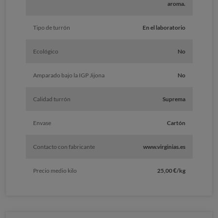
aroma.
Tipo de turrón
En el laboratorio
Ecológico
No
Amparado bajo la IGP Jijona
No
Calidad turrón
Suprema
Envase
Cartón
Contacto con fabricante
www.virginias.es
Precio medio kilo
25,00 €/kg