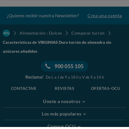
¿Quieres recibir nuestra Newsletter?
Crea una cuenta
Alimentación : Dulces
Comparar turrón
Características de VIRGINIAS Duro turrón de almendra sin
azúcares añadidos
900 055 105
Reclama!
De L a J de 9 a 18 h y V de 9 a 14 h
CONTACTAR
REVISTAS
OFERTAS-OCU
Únete a nosotros
Los más populares
Conoce OCU