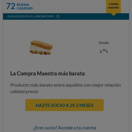
72
BUENA
COMPRA
CALIDAD
MAESTRA
ANALIZADO EN EL LABORATORIO
Desde
59
2,
€
La Compra Maestra más barata
Producto más barato entre aquellos con mejor relación
calidad precio
HAZTE SOCIO A 2€ 2 MESES
¿Eres socio? Accede a tu cuenta