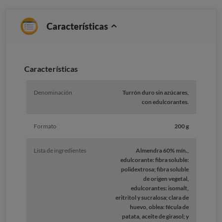
Características
Caracterí­sticas
Denominación
Turrón duro sin azúcares,
con edulcorantes.
Formato
200 g
Lista de ingredientes
Almendra 60% mín.,
edulcorante: fibra soluble:
polidextrosa; fibra soluble
de origen vegetal,
edulcorantes: isomalt,
eritritol y sucralosa; clara de
huevo, oblea: fécula de
patata, aceite de girasol; y