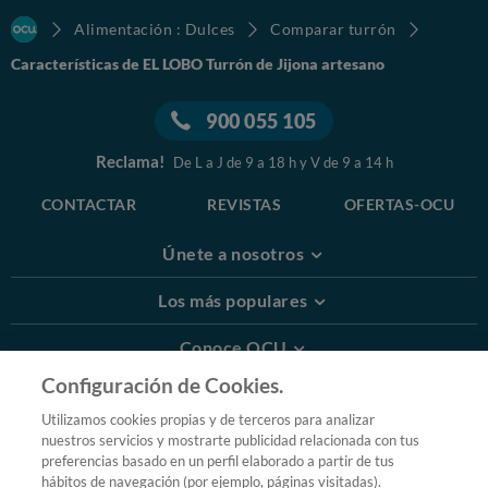
Alimentación : Dulces
Comparar turrón
Características de EL LOBO Turrón de Jijona artesano
900 055 105
Reclama!
De L a J de 9 a 18 h y V de 9 a 14 h
CONTACTAR
REVISTAS
OFERTAS-OCU
Únete a nosotros
Los más populares
Conoce OCU
Configuración de Cookies.
Más Información
Utilizamos cookies propias y de terceros para analizar
nuestros servicios y mostrarte publicidad relacionada con tus
© 2026 OCU
preferencias basado en un perfil elaborado a partir de tus
Condiciones generales de contratación de OCU
hábitos de navegación (por ejemplo, páginas visitadas).