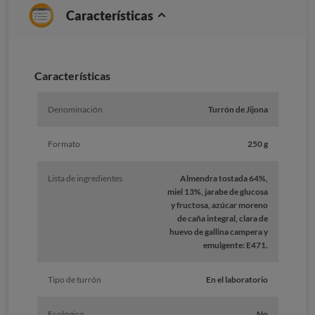
Características
Caracterí­sticas
Denominación
Turrón de Jijona
Formato
250 g
Lista de ingredientes
Almendra tostada 64%,
miel 13%, jarabe de glucosa
y fructosa, azúcar moreno
de caña integral, clara de
huevo de gallina campera y
emulgente: E471.
Tipo de turrón
En el laboratorio
Ecológico
No