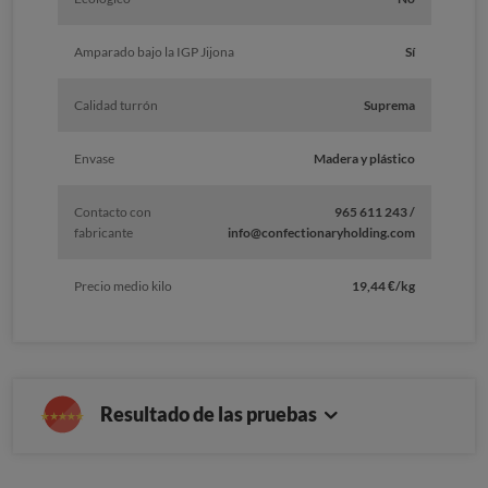
Amparado bajo la IGP Jijona
Sí
Calidad turrón
Suprema
Envase
Madera y plástico
Contacto con
965 611 243 /
fabricante
info@confectionaryholding.com
Precio medio kilo
19,44 €/kg
Resultado de las pruebas