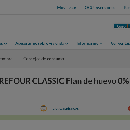
Movilízate
OCU Inversiones
Ben
Guio
os
Asesorarme sobre vivienda
Informarme
Ver venta
 compra
Consejos de consumo
RREFOUR CLASSIC Flan de huevo 0%
CARACTERÍSTICAS