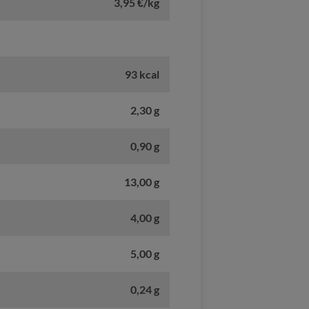
3,95 €/kg
93 kcal
2,30 g
0,90 g
13,00 g
4,00 g
5,00 g
0,24 g