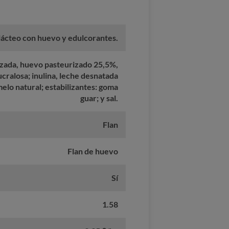
lácteo con huevo y edulcorantes.
zada, huevo pasteurizado 25,5%,
ucralosa; inulina, leche desnatada
elo natural; estabilizantes: goma
guar; y sal.
Flan
Flan de huevo
Sí
1.58