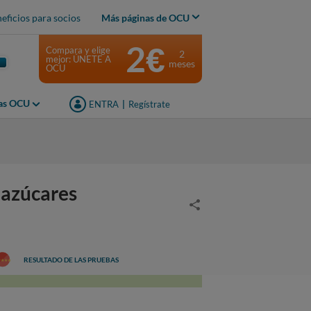
eficios para socios
Más páginas de OCU
2€
Compara y elige
2
mejor: ÚNETE A
meses
OCU
jas OCU
ENTRA
|
Regístrate
 azúcares
RESULTADO DE LAS PRUEBAS