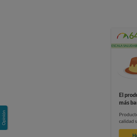
6
ESCALA SALUDAB
El prod
más ba
Producto
calidad 
H