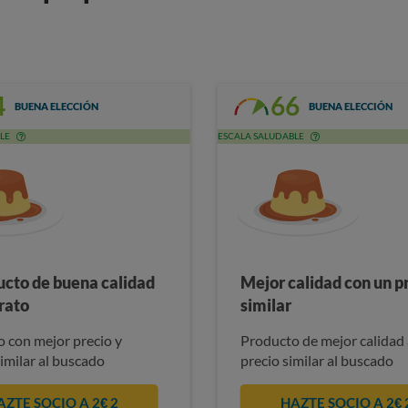
4
66
BUENA ELECCIÓN
BUENA ELECCIÓN
LE
ESCALA SALUDABLE
ucto de buena calidad
Mejor calidad con un p
rato
similar
 con mejor precio y
Producto de mejor calidad 
similar al buscado
precio similar al buscado
AZTE SOCIO A 2€ 2
HAZTE SOCIO A 2€ 