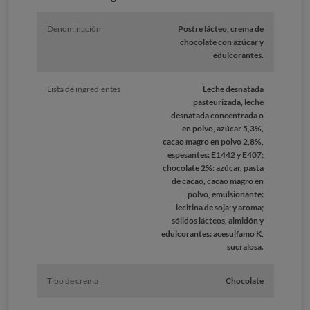
Denominación
Postre lácteo, crema de
chocolate con azúcar y
edulcorantes.
Lista de ingredientes
Leche desnatada
pasteurizada, leche
desnatada concentrada o
en polvo, azúcar 5,3%,
cacao magro en polvo 2,8%,
espesantes: E1442 y E407;
chocolate 2%: azúcar, pasta
de cacao, cacao magro en
polvo, emulsionante:
lecitina de soja; y aroma;
sólidos lácteos, almidón y
edulcorantes: acesulfamo K,
sucralosa.
Tipo de crema
Chocolate