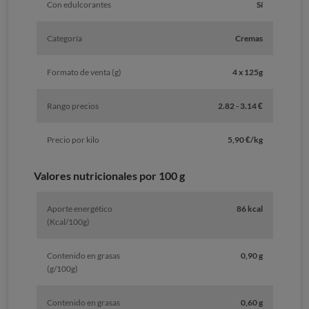
Con edulcorantes
Sí
Categoría
Cremas
Formato de venta (g)
4 x 125g
Rango precios
2.82 - 3.14 €
Precio por kilo
5,90 €/kg
Valores nutricionales por 100 g
Aporte energético
86 kcal
(Kcal/100g)
Contenido en grasas
0,90 g
(g/100g)
Contenido en grasas
0,60 g