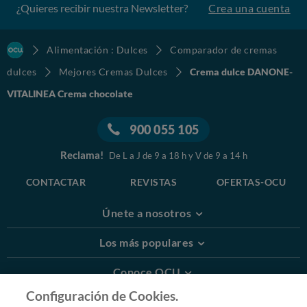
¿Quieres recibir nuestra Newsletter?
Crea una cuenta
Alimentación : Dulces
Comparador de cremas
dulces
Mejores Cremas Dulces
Crema dulce DANONE-
VITALINEA Crema chocolate
900 055 105
Reclama!
De L a J de 9 a 18 h y V de 9 a 14 h
CONTACTAR
REVISTAS
OFERTAS-OCU
Únete a nosotros
Los más populares
Conoce OCU
Configuración de Cookies.
Más Información