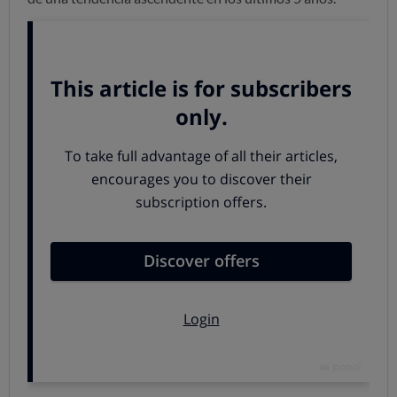
Los más baratos, los que más suben
La subida media desde la primavera de 2024 ha sido
desigual según la tipología de huevo
: mientras que en
los más baratos llega a ser de 1 euro la docena, en los
huevos camperos (donde es habitual que el envase
anuncie que puede haber mezcla de huevos de distintos
tamaños), la subida es de unos 73 céntimos por docena,
mientras que en los biológicos (también con mezcla de
tamaños), la subida es de unos 48 céntimos.