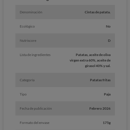
Denominación
Cintas de patata.
Ecológico
No
Nutriscore
D
Lista de ingredientes
Patatas, aceite de oliva
virgen extra 60%, aceite de
girasol 40% y sal.
Categoría
Patatas fritas
Tipo
Paja
Fecha de publicación
Febrero 2026
Formato del envase
175g