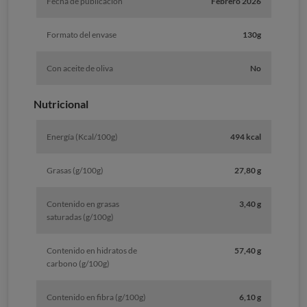
Fecha de publicación
Febrero 2026
Formato del envase
130g
Con aceite de oliva
No
Nutricional
Energía (Kcal/100g)
494 kcal
Grasas (g/100g)
27,80 g
Contenido en grasas
3,40 g
saturadas (g/100g)
Contenido en hidratos de
57,40 g
carbono (g/100g)
Contenido en fibra (g/100g)
6,10 g