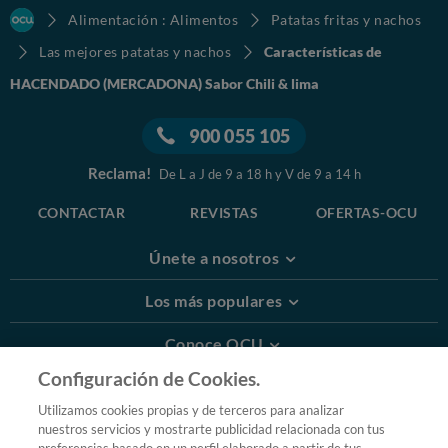
Alimentación : Alimentos
Patatas fritas y nachos
Las mejores patatas y nachos
Características de
HACENDADO (MERCADONA) Sabor Chili & lima
900 055 105
Reclama!
De L a J de 9 a 18 h y V de 9 a 14 h
CONTACTAR
REVISTAS
OFERTAS-OCU
Únete a nosotros
Los más populares
Conoce OCU
Configuración de Cookies.
Más Información
Utilizamos cookies propias y de terceros para analizar
nuestros servicios y mostrarte publicidad relacionada con tus
© 2026 OCU