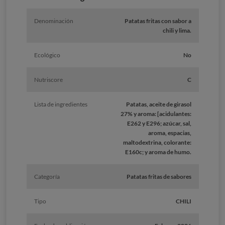
Denominación
Patatas fritas con sabor a
chili y lima.
Ecológico
No
Nutriscore
C
Lista de ingredientes
Patatas, aceite de girasol
27% y aroma: [acidulantes:
E262 y E296; azúcar, sal,
aroma, espacias,
maltodextrina, colorante:
E160c; y aroma de humo.
Categoría
Patatas fritas de sabores
Tipo
CHILI