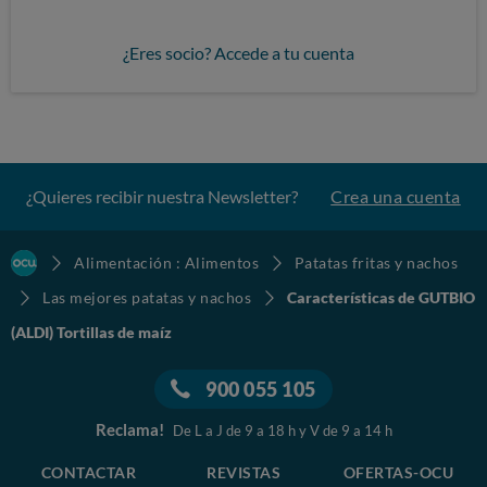
¿Eres socio? Accede a tu cuenta
¿Quieres recibir nuestra Newsletter?
Crea una cuenta
Alimentación : Alimentos
Patatas fritas y nachos
Las mejores patatas y nachos
Características de GUTBIO
(ALDI) Tortillas de maíz
900 055 105
Reclama!
De L a J de 9 a 18 h y V de 9 a 14 h
CONTACTAR
REVISTAS
OFERTAS-OCU