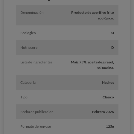
Denominación
Producto de aperitivo frito
ecológico.
Ecológico
Sí
Nutriscore
D
Lista de ingredientes
Maíz 75%, aceite de girasol,
sal marina.
Categoría
Nachos
Tipo
Clásico
Fecha de publicación
Febrero 2026
Formato del envase
125g