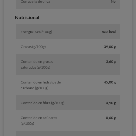
Con aceite de oliva
No
Nutricional
Energía (Kcal/100g)
566 kcal
Grasas (g/100g)
39,00 g
Contenido en grasas
3,60 g
saturadas (g/100g)
Contenido en hidratos de
45,00 g
carbono (g/100g)
Contenido en fibra (g/100g)
4,90 g
Contenido en azúcares
0,60 g
(g/100g)