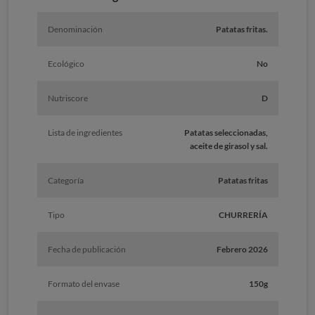
Denominación
Patatas fritas.
Ecológico
No
Nutriscore
D
Lista de ingredientes
Patatas seleccionadas,
aceite de girasol y sal.
Categoría
Patatas fritas
Tipo
CHURRERÍA
Fecha de publicación
Febrero 2026
Formato del envase
150g