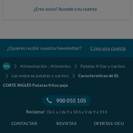
¿Eres socio? Accede a tu cuenta
¿Quieres recibir nuestra Newsletter?
Crea una cuenta
Alimentación : Alimentos
Patatas fritas y nachos
Las mejores patatas y nachos
Características de EL
CORTE INGLÉS Patatas fritas paja
900 055 105
Reclama!
De L a J de 9 a 18 h y V de 9 a 14 h
CONTACTAR
REVISTAS
OFERTAS-OCU