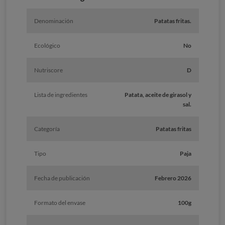
Denominación
Patatas fritas.
Ecológico
No
Nutriscore
D
Lista de ingredientes
Patata, aceite de girasol y
sal.
Categoría
Patatas fritas
Tipo
Paja
Fecha de publicación
Febrero 2026
Formato del envase
100g