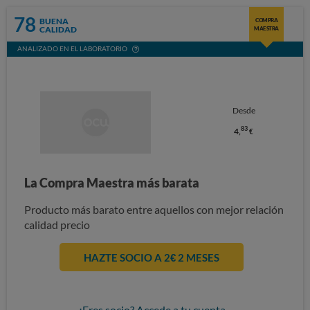
78
BUENA
COMPRA
CALIDAD
MAESTRA
ANALIZADO EN EL LABORATORIO
Desde
83
4,
€
La Compra Maestra más barata
Producto más barato entre aquellos con mejor relación
calidad precio
HAZTE SOCIO A 2€ 2 MESES
¿Eres socio? Accede a tu cuenta