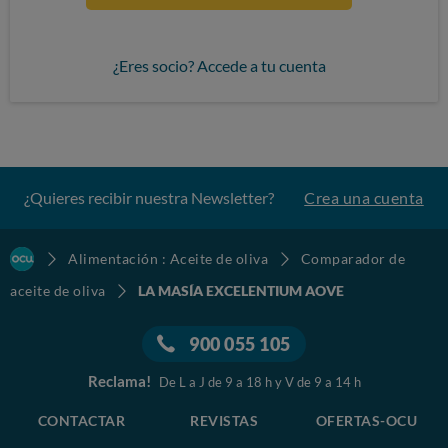
¿Eres socio? Accede a tu cuenta
¿Quieres recibir nuestra Newsletter?
Crea una cuenta
Alimentación : Aceite de oliva
Comparador de
aceite de oliva
LA MASÍA EXCELENTIUM AOVE
900 055 105
Reclama!
De L a J de 9 a 18 h y V de 9 a 14 h
CONTACTAR
REVISTAS
OFERTAS-OCU