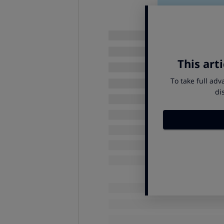
Modelos de aerogenerado
La potencia que puede suministra
de las palas que forman el rotor, 
distinguir 2 tipos diferentes de
Eje horizontal