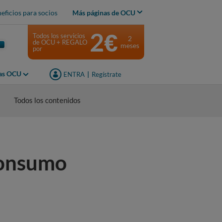
eficios para socios
Más páginas de OCU
2€
Todos los servicios
2
de OCU + REGALO
meses
por
jas OCU
ENTRA
|
Regístrate
Todos los contenidos
consumo