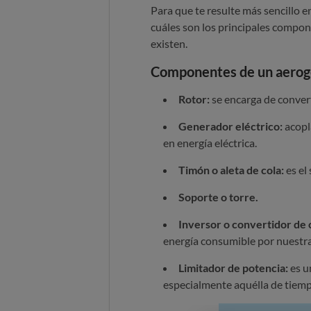
Para que te resulte más sencillo 
cuáles son los principales compo
existen.
Componentes de un aerog
Rotor:
se encarga de convert
Generador eléctrico:
acopl
en energía eléctrica.
Timón o aleta de cola:
es el
Soporte o torre.
Inversor o convertidor de 
energía consumible por nuestra
Limitador de potencia:
es u
especialmente aquélla de tiem