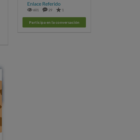
Enlace Referido
601
29
1
Participa en la conversación