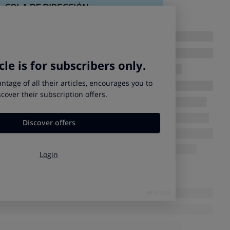
res
r un aerogenerador no sólo depende del número y del diseño
sino también del área que éstas barren. En general,
se suelen
 aerogeneradores
: