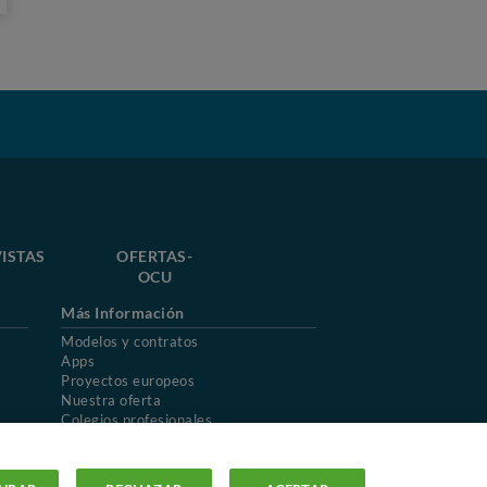
ISTAS
OFERTAS-
OCU
Más Información
Modelos y contratos
Apps
Proyectos europeos
Nuestra oferta
Colegios profesionales
Mapa del sitio