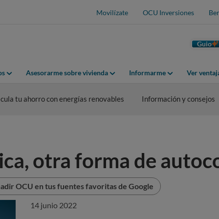
Movilízate
OCU Inversiones
Ben
Guio
os
Asesorarme sobre vivienda
Informarme
Ver venta
cula tu ahorro con energías renovables
Información y consejos
lica, otra forma de auto
adir OCU en tus fuentes favoritas de Google
14 junio 2022