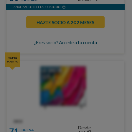
ANALIZADO EN EL LABORATORIO
HAZTE SOCIO A 2€ 2 MESES
¿Eres socio? Accede a tu cuenta
COMPRA
MAESTRA
OCU
Desde
71
BUENA
65