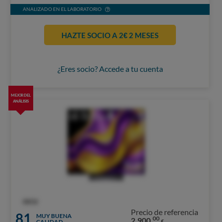
ANALIZADO EN EL LABORATORIO
HAZTE SOCIO A 2€ 2 MESES
¿Eres socio? Accede a tu cuenta
MEJOR DEL
ANÁLISIS
OCU
Precio de referencia
81
MUY BUENA
00
2.900,
CALIDAD
€