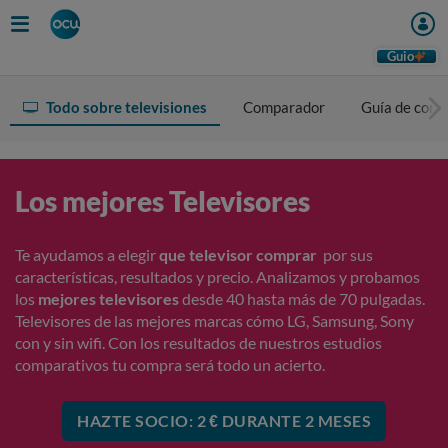
Guio
Todo sobre televisiones
Comparador
Guía de com
Los mejores Televisores
Te ayudamos a elegir
que televisor comprar
por sus
características, resultados y precio. Analizamos y probamos
los
mejores televisores
desde 40 hasta más de 70 pulgadas.
Televisores de las mejores marcas cómo LG, Samsung, Sony
con y sin wifi. Con los resultados de nuestros estudios
comparativos tu compra será todo un acierto.
HAZTE SOCIO: 2 € DURANTE 2 MESES