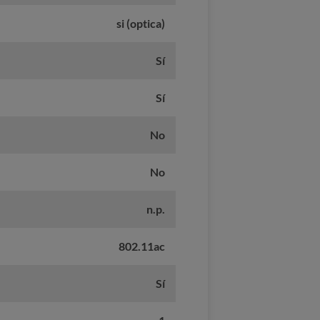
si (optica)
Sí
Sí
No
No
n.p.
802.11ac
Sí