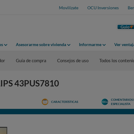
Movilízate
OCU Inversiones
Ben
Guio
os
Asesorarme sobre vivienda
Informarme
Ver venta
dor
Guía de compra
Consejos de uso
Todos los conteni
ILIPS 43PUS7810
COMENTARIOS 
CARACTERÍSTICAS
ESPECIALISTA