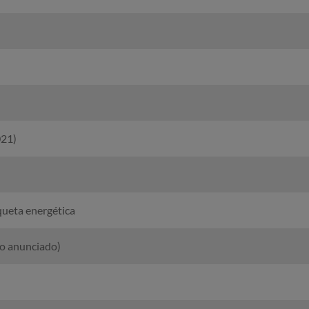
021)
ueta energética
lo anunciado)