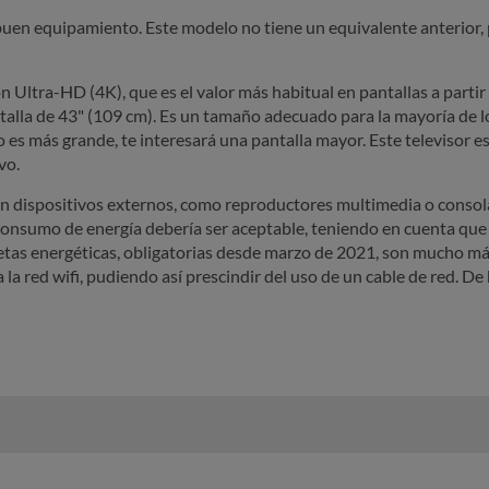
en equipamiento. Este modelo no tiene un equivalente anterior, 
n Ultra-HD (4K), que es el valor más habitual en pantallas a partir
alla de 43" (109 cm). Es un tamaño adecuado para la mayoría de lo
o es más grande, te interesará una pantalla mayor. Este televisor es
vo.
on dispositivos externos, como reproductores multimedia o consola
onsumo de energía debería ser aceptable, teniendo en cuenta que t
etas energéticas, obligatorias desde marzo de 2021, son mucho más
la red wifi, pudiendo así prescindir del uso de un cable de red. De