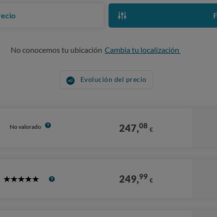
recio
F
No conocemos tu ubicación
Cambia tu localización
Evolución del precio
08
247,
No valorado
€
99
249,
€
5
Stars