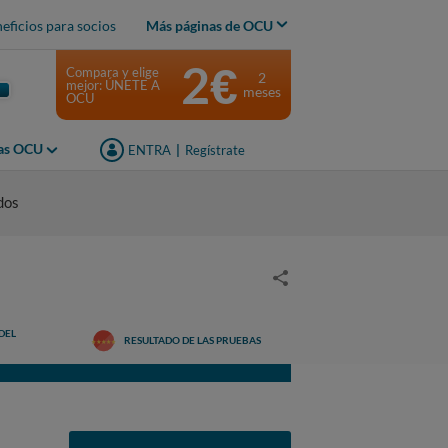
eficios para socios
Más páginas de OCU
2€
Compara y elige
2
mejor: ÚNETE A
meses
OCU
jas OCU
ENTRA
|
Regístrate
dos
DEL
RESULTADO DE LAS PRUEBAS