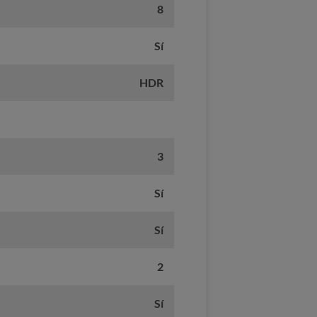
8
Sí
HDR
3
Sí
Sí
2
Sí