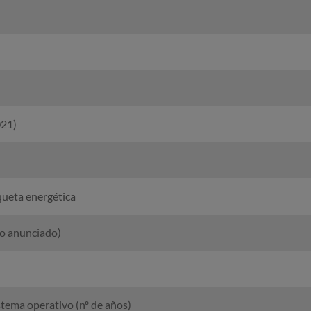
021)
ueta energética
lo anunciado)
tema operativo (nº de años)