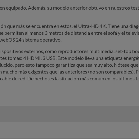
ien equipado. Además, su modelo anterior obtuvo en nuestros tes
ión que más se encuentra en estos, el Ultra-HD 4K. Tiene una diag
e permiten al menos 3 metros de distancia entre el sofá y el televis
a webOS 24 sistema operativo.
spositivos externos, como reproductores multimedia, set-top box
es tomas: 4 HDMI, 3 USB. Este modelo lleva una etiqueta energétic
cido, pero esto tampoco garantiza que sea muy alto. Nótese que l
 mucho más exigentes que las anteriores (no son comparables). Pe
cable de red. De hecho, es la situación más común en los últimos te