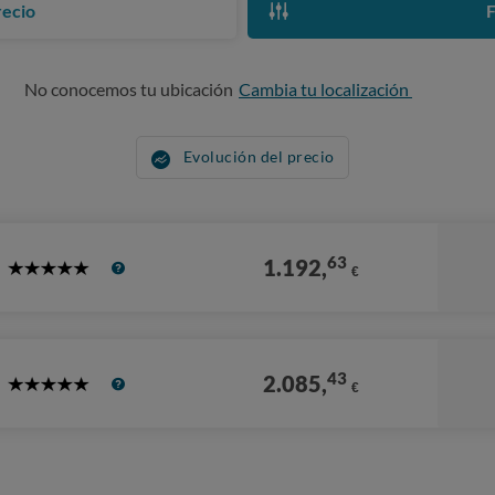
recio
F
No conocemos tu ubicación
Cambia tu localización
Evolución del precio
63
1.192,
€
5
Stars
43
2.085,
€
5
Stars