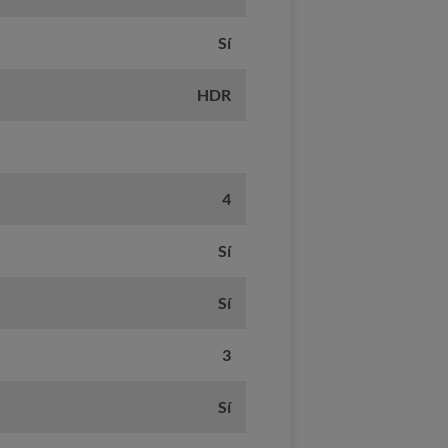
Sí
HDR
4
Sí
Sí
3
Sí