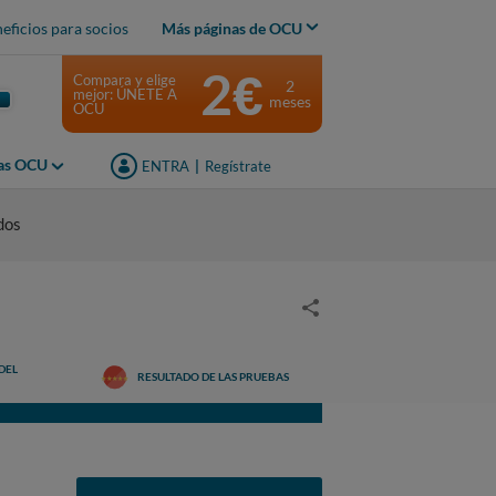
eficios para socios
Más páginas de OCU
2€
Compara y elige
2
mejor: ÚNETE A
meses
OCU
jas OCU
ENTRA
|
Regístrate
dos
DEL
RESULTADO DE LAS PRUEBAS