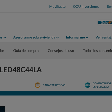
Movilízate
OCU Inversiones
Ben
Guio
os
Asesorarme sobre vivienda
Informarme
Ver venta
dor
Guía de compra
Consejos de uso
Todos los conteni
G OLED48C44LA
COMENTARIOS 
CARACTERÍSTICAS
ESPECIALISTA