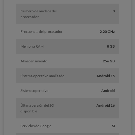
Número de núcleos del
8
procesador
Frecuencia del procesador
2,20 GHz
Memoria RAM
8 GB
Almacenamiento
256 GB
Sistema operativo analizado
Android 15
Sistema operativo
Android
Ùltima versión del SO
Android 16
disponible
Servicios de Google
Sí