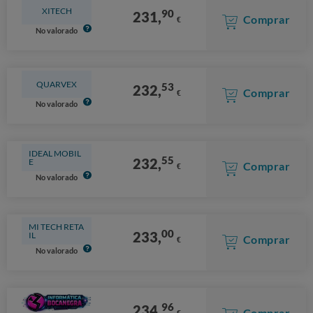
XITECH
90
231,
Comprar
€
No valorado
QUARVEX
53
232,
Comprar
€
No valorado
IDEAL MOBIL
55
232,
E
Comprar
€
No valorado
MI TECH RETA
00
233,
IL
Comprar
€
No valorado
96
234,
Comprar
€