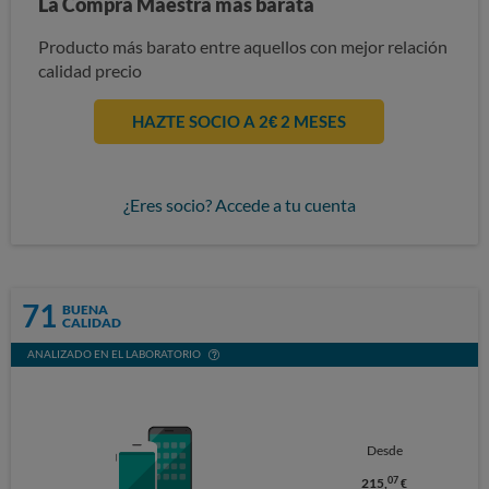
La Compra Maestra más barata
Producto más barato entre aquellos con mejor relación
calidad precio
HAZTE SOCIO A 2€ 2 MESES
¿Eres socio? Accede a tu cuenta
71
BUENA
CALIDAD
ANALIZADO EN EL LABORATORIO
Desde
07
215,
€