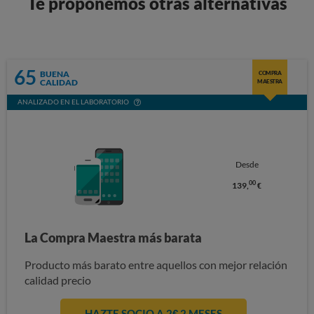
Te proponemos otras alternativas
65
BUENA
COMPRA
CALIDAD
MAESTRA
ANALIZADO EN EL LABORATORIO
Desde
00
139,
€
La Compra Maestra más barata
Producto más barato entre aquellos con mejor relación
calidad precio
HAZTE SOCIO A 2€ 2 MESES