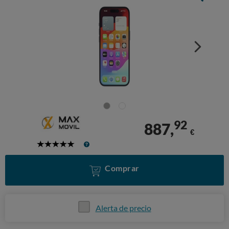
92
887,
€
5
Stars
Comprar
Alerta de precio