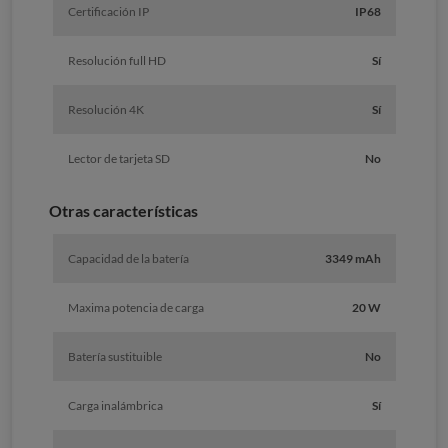
Certificación IP
IP68
Resolución full HD
Sí
Resolución 4K
Sí
Lector de tarjeta SD
No
Otras características
Capacidad de la batería
3349 mAh
Maxima potencia de carga
20 W
Batería sustituible
No
Carga inalámbrica
Sí