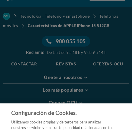
Tecnología : Teléfono y smartphone
Teléfonos
móviles
Características de APPLE iPhone 15 512GB
900 055 105
Reclama!
De L a J de 9 a 18 h y V de 9 a 14 h
CONTACTAR
REVISTAS
OFERTAS-OCU
Únete a nosotros
Los más populares
Conoce OCU
Configuración de Cookies.
Más Información
Utilizamos cookies propias y de terceros para analizar
nuestros servicios y mostrarte publicidad relacionada con tus
© 2026 OCU