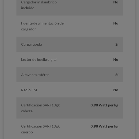
Cargador inalámbrico
No
incluido
Fuente de alimentación del
No
cargador
Carga rápida
Sí
Lector de huella digital
No
Altavoces estéreo
Sí
Radio FM
No
Certificación SAR (10g):
0,98 Watt per kg
cabeza
Certificación SAR (10g):
0,98 Watt per kg
cuerpo