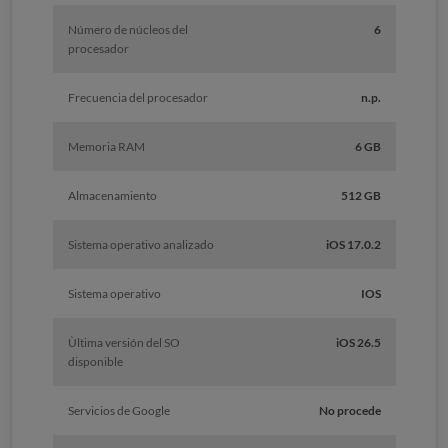
Número de núcleos del
6
procesador
Frecuencia del procesador
n.p.
Memoria RAM
6 GB
Almacenamiento
512 GB
Sistema operativo analizado
iOS 17.0.2
Sistema operativo
IOS
Ùltima versión del SO
iOS 26.5
disponible
Servicios de Google
No procede