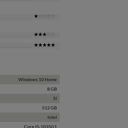
Star
1
Star
3
Star
5
Star
Windows 10 Home
8 GB
Sí
512 GB
Intel
Core i5-1035G1