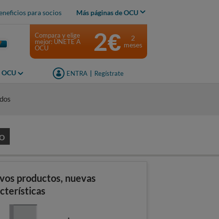
eneficios para socios
Más páginas de OCU
2€
Compara y elige
2
mejor: ÚNETE A
meses
OCU
s OCU
ENTRA
|
Regístrate
idos
O
vos productos, nuevas
cterísticas