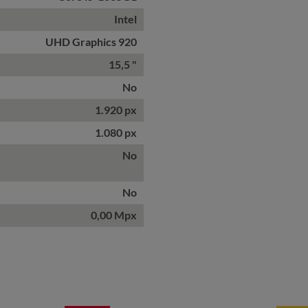
Intel
UHD Graphics 920
15,5 "
No
1.920 px
1.080 px
No
No
0,00 Mpx