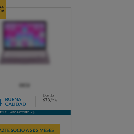
RA
RA
OCU
Desde
4
BUENA
82
673,
€
CALIDAD
EN EL LABORATORIO
AZTE SOCIO A 2€ 2 MESES