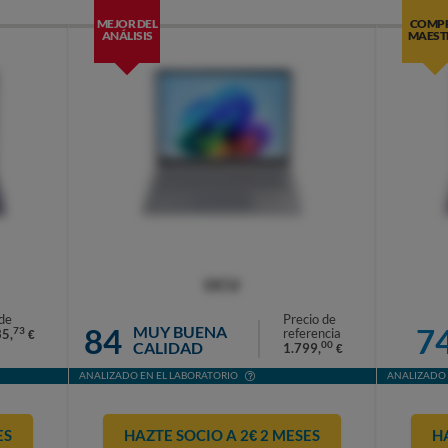
MEJOR DEL
COMP
ANÁLISIS
MAEST
OCU
de
Precio de
84
7
MUY BUENA
73
referencia
35,
€
CALIDAD
00
1.799,
€
ANALIZADO EN EL LABORATORIO
ANALIZADO 
ES
HAZTE SOCIO A 2€ 2 MESES
H