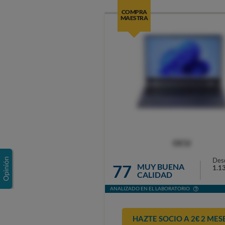
COMPRA
MAESTRA
OCU
Des
77
MUY BUENA
1.1
CALIDAD
ANALIZADO EN EL LABORATORIO
HAZTE SOCIO A 2€ 2 MES