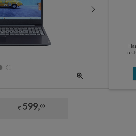
Haz
test
599,
00
€