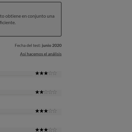
to obtiene en conjunto una
ficiente.
Fecha del test:
junio 2020
Así hacemos el análisis
3
Star
2
Star
3
Star
3