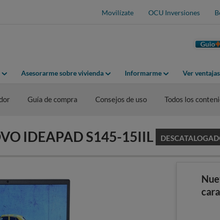
Movilízate
OCU Inversiones
B
Guio
Asesorarme sobre vivienda
Informarme
Ver ventaja
dor
Guía de compra
Consejos de uso
Todos los conten
NOVO IDEAPAD S145-15IIL
DESCATALOGAD
Nue
cara