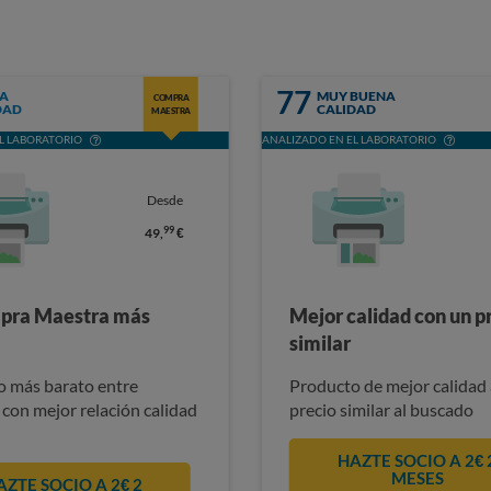
77
A
MUY BUENA
COMPRA
DAD
CALIDAD
MAESTRA
L LABORATORIO
ANALIZADO EN EL LABORATORIO
Desde
99
49,
€
pra Maestra más
Mejor calidad con un p
similar
 más barato entre
Producto de mejor calidad 
 con mejor relación calidad
precio similar al buscado
HAZTE SOCIO A 2€ 
MESES
AZTE SOCIO A 2€ 2