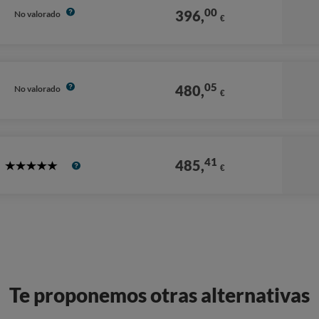
00
396,
No valorado
€
05
480,
No valorado
€
41
485,
€
5
Stars
Te proponemos otras alternativas