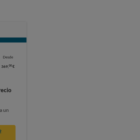
Desde
00
369,
€
recio
a un
2