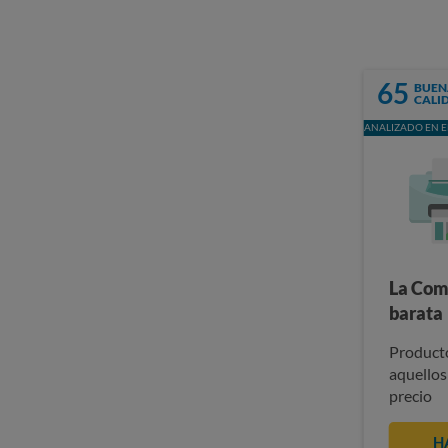
65
BUEN
CALI
ANALIZADO EN E
La Com
barata
Producto
aquellos
precio
H