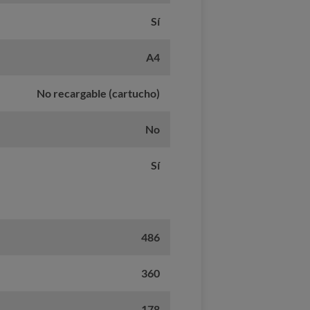
Sí
A4
No recargable (cartucho)
No
Sí
486
360
178