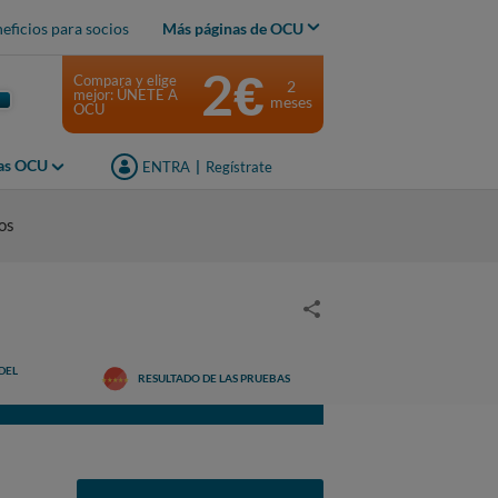
eficios para socios
Más páginas de OCU
2€
Compara y elige
2
mejor: ÚNETE A
meses
OCU
jas OCU
ENTRA
|
Regístrate
os
DEL
RESULTADO DE LAS PRUEBAS