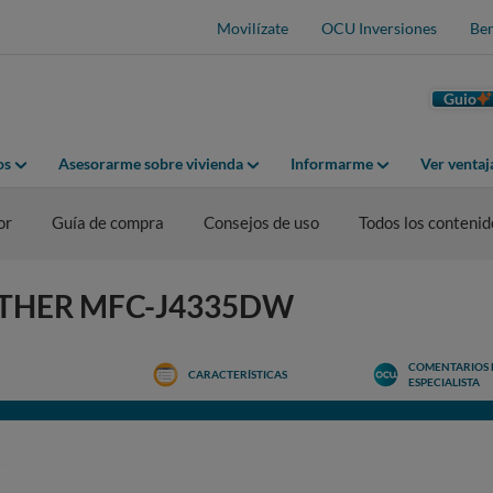
Movilízate
OCU Inversiones
Ben
Guio
os
Asesorarme sobre vivienda
Informarme
Ver venta
or
Guía de compra
Consejos de uso
Todos los contenid
BROTHER MFC-J4335DW
COMENTARIOS 
CARACTERÍSTICAS
ESPECIALISTA