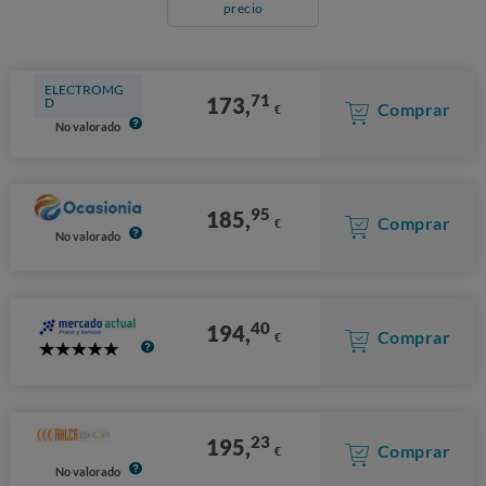
precio
ELECTROMG
71
173,
D
Comprar
€
No valorado
95
185,
Comprar
€
No valorado
40
194,
Comprar
€
5
Stars
23
195,
Comprar
€
No valorado