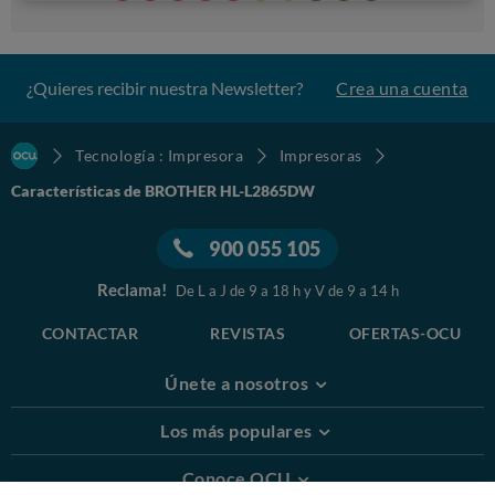
¿Quieres recibir nuestra Newsletter?
Crea una cuenta
Tecnología : Impresora
Impresoras
Características de BROTHER HL-L2865DW
900 055 105
Reclama!
De L a J de 9 a 18 h y V de 9 a 14 h
CONTACTAR
REVISTAS
OFERTAS-OCU
Únete a nosotros
Los más populares
Conoce OCU