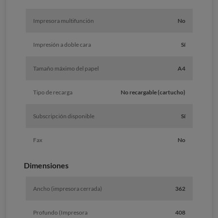
Impresora multifunción
No
Impresión a doble cara
Sí
Tamaño máximo del papel
A4
Tipo de recarga
No recargable (cartucho)
Subscripción disponible
Sí
Fax
No
Dimensiones
Ancho (impresora cerrada)
362
Profundo (Impresora
408